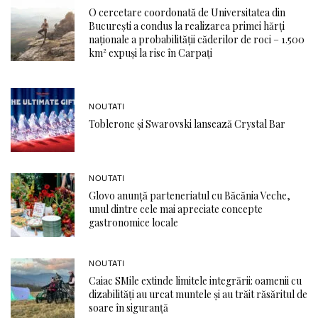
O cercetare coordonată de Universitatea din
București a condus la realizarea primei hărți
naționale a probabilității căderilor de roci – 1.500
km² expuși la risc în Carpați
NOUTATI
Toblerone și Swarovski lansează Crystal Bar
NOUTATI
Glovo anunță parteneriatul cu Băcănia Veche,
unul dintre cele mai apreciate concepte
gastronomice locale
NOUTATI
Caiac SMile extinde limitele integrării: oamenii cu
dizabilități au urcat muntele și au trăit răsăritul de
soare în siguranță