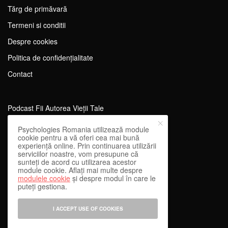
Tărg de primăvară
Termeni si conditii
Despre cookies
Politica de confidențialitate
Contact
Podcast Fii Autorea Vieții Tale
Evenimente Fii Autoarea Vieții Tale!
Psychologies Romania utilizează module
cookie pentru a vă oferi cea mai bună
SportEdu
experiență online. Prin continuarea utilizării
serviciilor noastre, vom presupune că
Antrenament Mental pentru Sportivi
sunteți de acord cu utilizarea acestor
module cookie. Aflați mai multe despre
Learning Network
modulele cookie
și despre modul în care le
puteți gestiona.
WEnough
Reward & Engage
I ACCEPT USE OF COOKIES