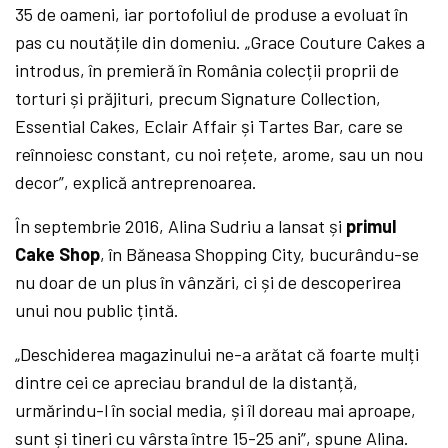
35 de oameni, iar portofoliul de produse a evoluat în
pas cu noutățile din domeniu. „Grace Couture Cakes a
introdus, în premieră în România colecții proprii de
torturi și prăjituri, precum Signature Collection,
Essential Cakes, Eclair Affair și Tartes Bar, care se
reînnoiesc constant, cu noi rețete, arome, sau un nou
decor”, explică antreprenoarea.
În septembrie 2016, Alina Sudriu a lansat și
primul
Cake Shop
, în Băneasa Shopping City, bucurându-se
nu doar de un plus în vânzări, ci și de descoperirea
unui nou public țintă.
„Deschiderea magazinului ne-a arătat că foarte mulți
dintre cei ce apreciau brandul de la distanță,
urmărindu-l în social media, și îl doreau mai aproape,
sunt și tineri cu vârsta între 15-25 ani”, spune Alina.