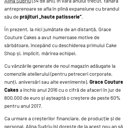
Alina Sudriu
(34 de ani), în vara anului trecut, tânăra
antreprenoare se afla în plină expansiune cu brandul
său de
prăjituri „haute patisserie”
.
În prezent, la nici jumătate de an distanță, Grace
Couture Cakes a avut numeroase motive de
sărbătoare, începând cu deschiderea primului Cake
Shop și, implicit, mărirea echipei.
Cu vânzările generate de noul magazin adăugate la
comenzile atelierului (pentru petreceri corporate,
nunți, aniversări sau alte evenimente),
Grace Couture
Cakes
a închis anul 2016 cu o cifră de afaceri în jur de
800.000 de euro și așteaptă o creștere de peste 60%
pentru anul 2017.
Ca urmare a creșterilor financiare, de producție și de
personal, Alina Sudriu își dorește de la acest nou an să