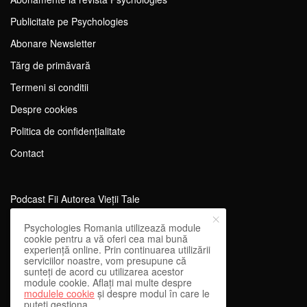
Publicitate pe Psychologies
Abonare Newsletter
Tărg de primăvară
Termeni si conditii
Despre cookies
Politica de confidențialitate
Contact
Podcast Fii Autorea Vieții Tale
Evenimente Fii Autoarea Vieții Tale!
Psychologies Romania utilizează module
cookie pentru a vă oferi cea mai bună
SportEdu
experiență online. Prin continuarea utilizării
serviciilor noastre, vom presupune că
Antrenament Mental pentru Sportivi
sunteți de acord cu utilizarea acestor
module cookie. Aflați mai multe despre
Learning Network
modulele cookie
și despre modul în care le
puteți gestiona.