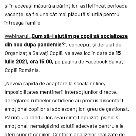
şi în aceeași măsură a părinților, astfel încât perioada
vacanței să fie una cât mai plăcută și utilă pentru
întreaga familie.
Webinarul
„
Cum să-i ajutăm pe copii să socializeze
din nou după pandemie?
”
, conceput şi derulat de
Organizaţia Salvaţi Copiii, va avea loc în data de
15
Iulie 2021, ora 15.00,
pe pagina de Facebook Salvaţi
Copiii România.
„Nevoia rapidă de adaptare la școala online,
imposibilitatea menținerii interacțiunilor directe,
dereglarea rutinelor cotidiene au produs disconfort
emoțional copiilor și adolescenților, greu de gestionat.
Părinții, la rândul lor, s-au simțit epuizați psihic și
emoțional, nemaigăsind soluții adecvate pentru a le
oferi suport copiilor. Conform analizelor realizate de