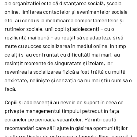
ale organizației este că distanțarea socială, școala
online, limitarea contactelor și evenimentelor sociale
etc. au condus la modificarea comportamentelor și
rutinelor sociale, unii copii și adolescenți – cu o
reziliență mai bună – au reușit să se adapteze și să
mute cu succes socializarea în mediul online, în timp
ce alții s-au confruntat cu dificultăți mai mari, au
resimțit momente de singurătate și izolare, iar
revenirea la socializarea fizică a fost trăită cu multă
anxietate, neliniște și senzația că nu mai știu cum să o
facă.
Copiii și adolescenții au nevoie de suport în ceea ce
privește managementul timpului petrecut în fața
ecranelor pe perioada vacanțelor. Părinții caută
recomandări care să îi ajute în găsirea oportunităților
și alternativelor de petrecere a timpului liber, care să-i