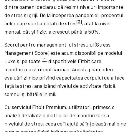
dintre oameni declarau că resimt niveluri importante
de stres și griji. De la începerea pandemiei, procentul
[3]
celor care sunt afectați de stres
, atât la nivel
mental, cât și fizic, a crescut până la 50%.
Scorul pentru management-ul stresului (Stress
Management Score) este acum disponibil pe modelul
[4]
Luxe și pe toate
dispozitivele Fitbit care
monitorizează ritmul cardiac. Acesta poate oferi
evaluări zilnice privind capacitatea corpului de a face
față la stres, analizând nivelul de activitate fizică,
somnul și bătăile inimii.
Cu serviciul Fitbit Premium, utilizatorii primesc o
analiză detaliată a metricilor de monitorizare a
nivelului de stres, ceea ce îi ajută să înțeleagă mai bine
cum mișcarea fizică influențează sănătatea