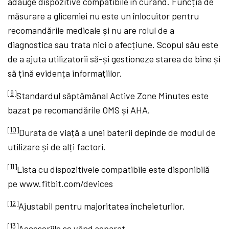
adauge dispozitive compatibile în curând. Funcția de
măsurare a glicemiei nu este un înlocuitor pentru
recomandările medicale și nu are rolul de a
diagnostica sau trata nici o afecțiune. Scopul său este
de a ajuta utilizatorii să-și gestioneze starea de bine și
să țină evidența informațiilor.
[9]
Standardul săptămânal Active Zone Minutes este
bazat pe recomandările OMS și AHA.
[10]
Durata de viață a unei baterii depinde de modul de
utilizare și de alți factori.
[11]
Lista cu dispozitivele compatibile este disponibilă
pe www.fitbit.com/devices
[12]
Ajustabil pentru majoritatea încheieturilor.
[13]
Accesoriile se vând separat.