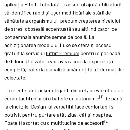
aplicația Fitbit. Totodată, tracker-ul ajută utilizatorii
să identifice rapid și ușor modificări ale stării de
sănătate a organismului, precum creșterea nivelului
de stres, oboseală accentuată sau alți indicatori ce
pot semnala anumite semne de boală. La
achiziționarea modelului Luxe se oferă și accesul
gratuit la serviciul
Fitbit Premium
pentru o perioadă
de 6 luni. Utilizatorii vor avea acces la experiența
completă, cât și la o analiză amănunțită a informațiilor
colectate.
Luxe este un tracker elegant, discret, prevăzut cu un
[1]
ecran tactil color și o baterie cu autonomie
de până
la cinci zile. Design-ul versatil îl face confortabil și
potrivit pentru purtare atât ziua, cât și noaptea.
[2]
Poate fi asortat cu o multitudine de accesorii