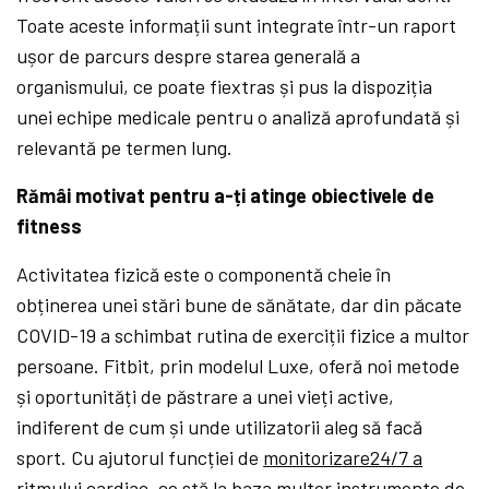
Toate aceste informații sunt integrate într-un raport
ușor de parcurs despre starea generală a
organismului, ce poate fiextras și pus la dispoziția
unei echipe medicale pentru o analiză aprofundată și
relevantă pe termen lung.
Rămâi motivat pentru a-ți atinge obiectivele de
fitness
Activitatea fizică este o componentă cheie în
obținerea unei stări bune de sănătate, dar din păcate
COVID-19 a schimbat rutina de exerciții fizice a multor
persoane. Fitbit, prin modelul Luxe, oferă noi metode
și oportunități de păstrare a unei vieți active,
indiferent de cum și unde utilizatorii aleg să facă
sport. Cu ajutorul funcției de
monitorizare24/7 a
ritmului cardiac
, ce stă la baza multor instrumente de