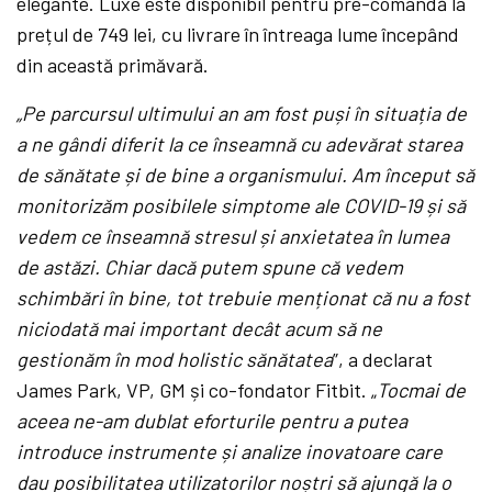
elegante. Luxe este disponibil pentru pre-comandă la
prețul de 749 lei, cu livrare în întreaga lume începând
din această primăvară.
„Pe parcursul ultimului an am fost puși în situația de
a ne gândi diferit la ce înseamnă cu adevărat starea
de sănătate și de bine a organismului. Am început să
monitorizăm posibilele simptome ale COVID-19 și să
vedem ce înseamnă stresul și anxietatea în lumea
de astăzi. Chiar dacă putem spune că vedem
schimbări în bine, tot trebuie menționat că nu a fost
niciodată mai important decât acum să ne
gestionăm în mod holistic sănătatea
”, a declarat
James Park, VP, GM și co-fondator Fitbit. „
Tocmai de
aceea ne-am dublat eforturile pentru a putea
introduce instrumente și analize inovatoare care
dau posibilitatea utilizatorilor noștri s
ă
ajungă la o