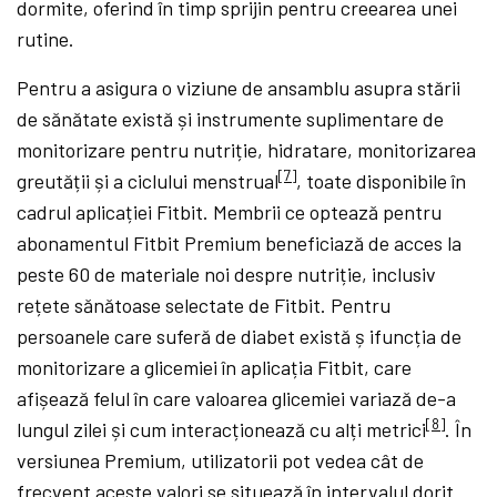
dormite, oferind în timp sprijin pentru creearea unei
rutine.
Pentru a asigura o viziune de ansamblu asupra stării
de sănătate există și instrumente suplimentare de
monitorizare pentru nutriție, hidratare, monitorizarea
[7]
greutății și a ciclului menstrual
, toate disponibile în
cadrul aplicației Fitbit. Membrii ce optează pentru
abonamentul Fitbit Premium beneficiază de acces la
peste 60 de materiale noi despre nutriție, inclusiv
rețete sănătoase selectate de Fitbit. Pentru
persoanele care suferă de diabet există ș ifuncția de
monitorizare a glicemiei în aplicația Fitbit, care
afișează felul în care valoarea glicemiei variază de-a
[8]
lungul zilei și cum interacționează cu alți metrici
. În
versiunea Premium, utilizatorii pot vedea cât de
frecvent aceste valori se situează în intervalul dorit.