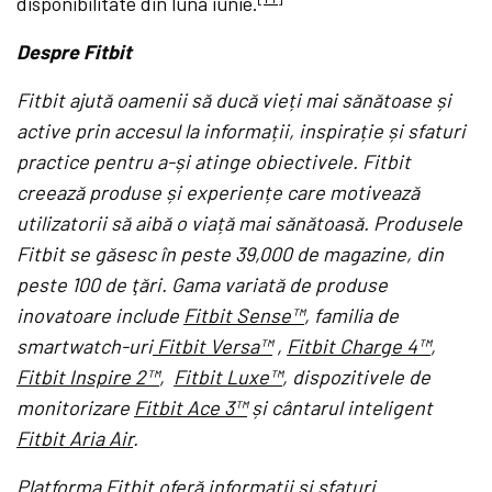
disponibilitate din luna iunie.
Despre Fitbit
Fitbit ajută oamenii să ducă vieți mai sănătoase și
active prin accesul la informații, inspirație și sfaturi
practice pentru a-și atinge obiectivele.
Fitbit
creează produse și experiențe care motivează
utilizatorii să aibă o viață mai sănătoasă. Produsele
Fitbit se găsesc în peste 39,000 de magazine, din
peste 100 de ţări. Gama variată de produse
inovatoare include
Fitbit Sense™
, familia de
smartwatch-uri
Fitbit Versa™
,
Fitbit Charge 4™
,
Fitbit Inspire 2™
,
Fitbit Luxe™
, dispozitivele de
monitorizare
Fitbit Ace 3™
și cântarul inteligent
Fitbit Aria Air
.
Platforma Fitbit oferă informații și sfaturi