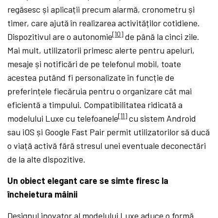
regăsesc și aplicații precum alarmă, cronometru și
timer, care ajută în realizarea activităților cotidiene.
[10]
Dispozitivul are o autonomie
de până la cinci zile.
Mai mult, utilizatorii primesc alerte pentru apeluri,
mesaje și notificări de pe telefonul mobil, toate
acestea putând fi personalizate în funcție de
preferințele fiecăruia pentru o organizare cât mai
eficientă a timpului. Compatibilitatea ridicată a
[11]
modelului Luxe cu telefoanele
cu sistem Android
sau iOS și Google Fast Pair permit utilizatorilor să ducă
o viață activă fără stresul unei eventuale deconectări
de la alte dispozitive.
Un obiect elegant care se simte firesc la
încheietura mâinii
Designul inovator al modelului Luxe aduce o formă