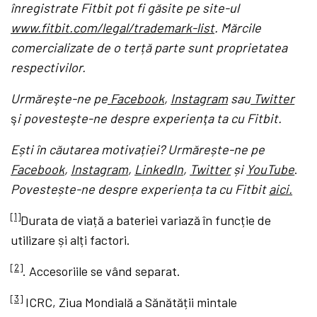
înregistrate Fitbit pot fi găsite pe site-ul
www.fitbit.com/legal/trademark-list
. Mărcile
comercializate de o terță parte sunt proprietatea
respectivilor.
Urmăreşte-ne pe
Facebook
,
Instagram
sau
Twitter
ş
i povesteşte-ne despre experienţa ta cu Fitbit.
Ești în căutarea motivației? Urmărește-ne pe
Facebook
,
Instagram
,
LinkedIn
,
Twitter
și
YouTube
.
Povestește-ne despre experiența ta cu Fitbit
aici.
[1]
Durata de viață a bateriei variază în funcție de
utilizare și alți factori.
[2]
. Accesoriile se vând separat.
[3]
ICRC, Ziua Mondială a Sănătății mintale