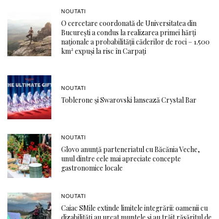
NOUTATI
O cercetare coordonată de Universitatea din
București a condus la realizarea primei hărți
naționale a probabilității căderilor de roci – 1.500
km² expuși la risc în Carpați
NOUTATI
Toblerone și Swarovski lansează Crystal Bar
NOUTATI
Glovo anunță parteneriatul cu Băcănia Veche,
unul dintre cele mai apreciate concepte
gastronomice locale
NOUTATI
Caiac SMile extinde limitele integrării: oamenii cu
dizabilități au urcat muntele și au trăit răsăritul de