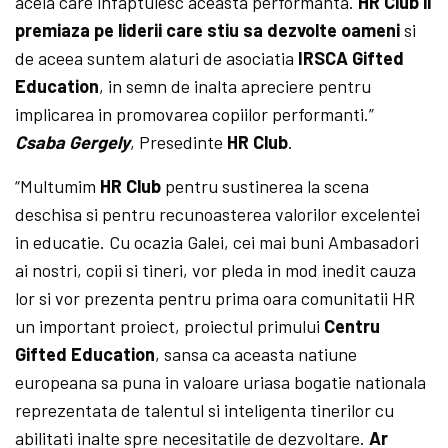
aceia care infaptuiesc aceasta performanta.
HR Club ii
premiaza pe liderii care stiu sa dezvolte oameni
si
de aceea suntem alaturi de asociatia
IRSCA Gifted
Education
, in semn de inalta apreciere pentru
implicarea in promovarea copiilor performanti.”
Csaba Gergely
, Presedinte
HR Club
.
“Multumim
HR Club
pentru sustinerea la scena
deschisa si pentru recunoasterea valorilor excelentei
in educatie. Cu ocazia Galei, cei mai buni Ambasadori
ai nostri, copii si tineri, vor pleda in mod inedit cauza
lor si vor prezenta pentru prima oara comunitatii HR
un important proiect, proiectul primului
Centru
Gifted Education
, sansa ca aceasta natiune
europeana sa puna in valoare uriasa bogatie nationala
reprezentata de talentul si inteligenta tinerilor cu
abilitati inalte spre necesitatile de dezvoltare.
Ar