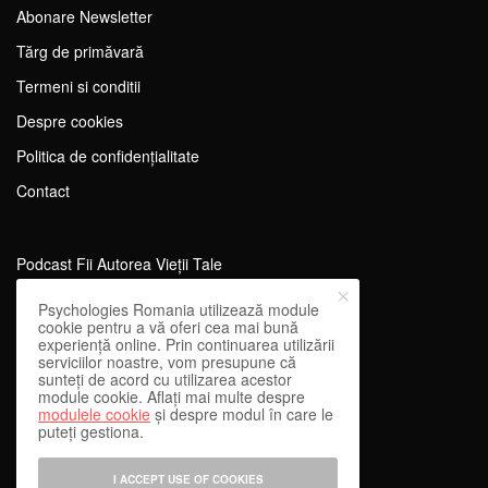
Abonare Newsletter
Tărg de primăvară
Termeni si conditii
Despre cookies
Politica de confidențialitate
Contact
Podcast Fii Autorea Vieții Tale
Evenimente Fii Autoarea Vieții Tale!
Psychologies Romania utilizează module
cookie pentru a vă oferi cea mai bună
SportEdu
experiență online. Prin continuarea utilizării
serviciilor noastre, vom presupune că
Antrenament Mental pentru Sportivi
sunteți de acord cu utilizarea acestor
module cookie. Aflați mai multe despre
Learning Network
modulele cookie
și despre modul în care le
puteți gestiona.
WEnough
Reward & Engage
I ACCEPT USE OF COOKIES