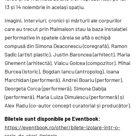
13 și 14 noiembrie în același spațiu.
Imagini, interviuri, cronici și mărturii ale corpurilor
care au trecut prin Malmaison stau la baza instalației
performative în spatele căreia se află o echipă
compusă din Simona Deaconescu (coregrafă), Ramon
Sadîc (artist plastic), Justin Baroncea (arhitect), Maria
Ghement (arhitectă), Vlaicu Golcea (compozitor), Mihai
Burcea (istoric), Bogdan Iancu (antropolog), Ioana
Marchidan (performeră), Andrei Boariu (performer),
Georgeta Corca (performeră), Simona Dabija
(performeră), Maria Luiza Dimulescu (performeră) și
Alex Radu (co-autor concept curatorial și producător).
Biletele sunt disponibile pe Eventbook:
https://eventbook.ro/other/bilete-izolare-intr-o-
serie-de-stari-liminale