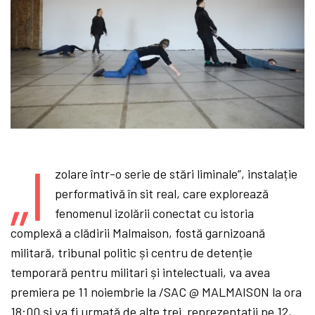
„I
zolare într-o serie de stări liminale”, instalație
performativă în sit real, care explorează
fenomenul izolării conectat cu istoria
complexă a clădirii Malmaison, fostă garnizoană
militară, tribunal politic și centru de detenție
temporară pentru militari și intelectuali, va avea
premiera pe 11 noiembrie la /SAC @ MALMAISON la ora
18:00 și va fi urmată de alte trei reprezentații pe 12,