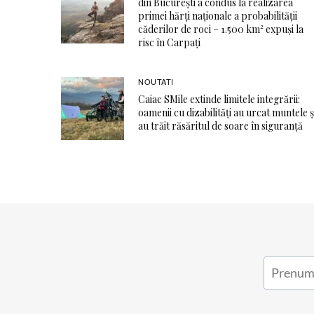
din București a condus la realizarea
primei hărți naționale a probabilității
căderilor de roci – 1.500 km² expuși la
risc în Carpați
NOUTATI
Caiac SMile extinde limitele integrării:
oamenii cu dizabilități au urcat muntele ș
au trăit răsăritul de soare în siguranță