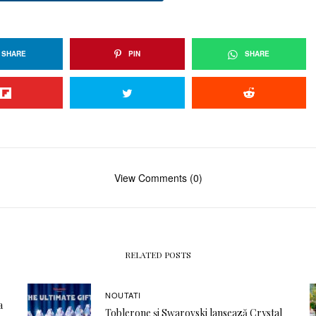
SHARE
PIN
SHARE
View Comments (0)
RELATED POSTS
NOUTATI
a
Toblerone și Swarovski lansează Crystal