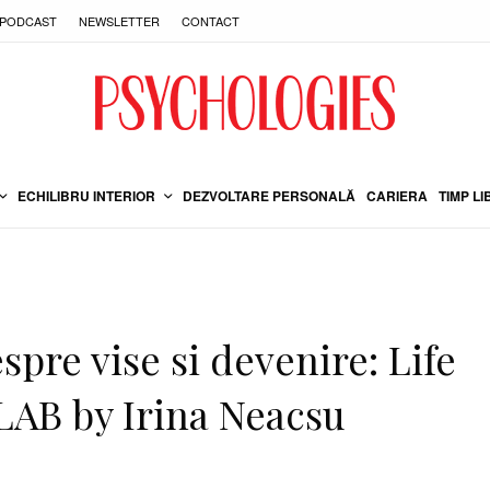
PODCAST
NEWSLETTER
CONTACT
ECHILIBRU INTERIOR
DEZVOLTARE PERSONALĂ
CARIERA
TIMP LI
spre vise si devenire: Life
 LAB by Irina Neacsu