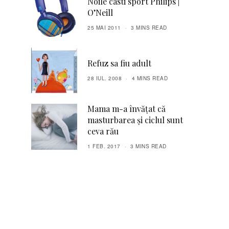
Noile casti sport Philips |
O’Neill
25 MAI 2011
3 MINS READ
Refuz sa fiu adult
28 IUL. 2008
4 MINS READ
Mama m-a învățat că
masturbarea și ciclul sunt
ceva rău
1 FEB. 2017
3 MINS READ