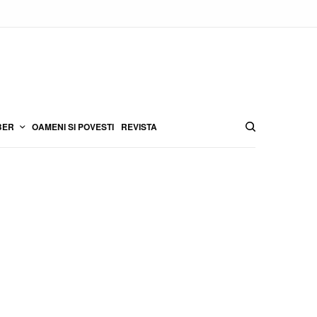
BER
OAMENI SI POVESTI
REVISTA