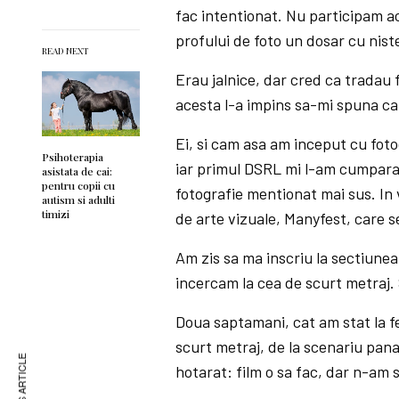
fac intentionat. Nu participam ac
profului de foto un dosar cu nis
READ NEXT
Erau jalnice, dar cred ca tradau 
acesta l-a impins sa-mi spuna ca 
Ei, si cam asa am inceput cu fot
Psihoterapia
iar primul DSRL mi l-am cumparat
asistata de cai:
pentru copii cu
fotografie mentionat mai sus. In v
autism si adulti
timizi
de arte vizuale, Manyfest, care s
Am zis sa ma inscriu la sectiune
incercam la cea de scurt metraj. 
Doua saptamani, cat am stat la fe
scurt metraj, de la scenariu pan
hotarat: film o sa fac, dar n-am s