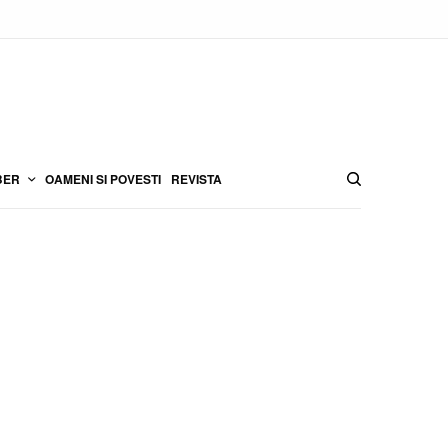
BER
OAMENI SI POVESTI
REVISTA