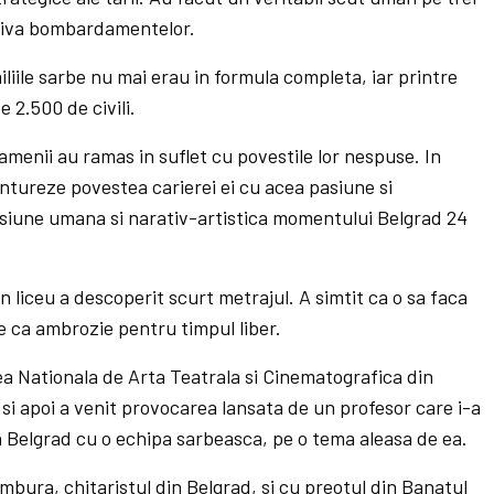
triva bombardamentelor.
iliile sarbe nu mai erau in formula completa, iar printre
e 2.500 de civili.
amenii au ramas in suflet cu povestile lor nespuse. In
ntureze povestea carierei ei cu acea pasiune si
siune umana si narativ-artistica momentului Belgrad 24
in liceu a descoperit scurt metrajul. A simtit ca o sa faca
ze ca ambrozie pentru timpul liber.
ea Nationala de Arta Teatrala si Cinematografica din
si apoi a venit provocarea lansata de un profesor care i-a
 Belgrad cu o echipa sarbeasca, pe o tema aleasa de ea.
mbura, chitaristul din Belgrad, si cu preotul din Banatul