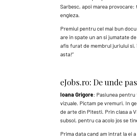
Sarbesc, apoi marea provocare: t
engleza.
Premiul pentru cel mai bun docume
are in spate un an si jumatate de
afis furat de membrul juriului si, 
asta!”
eJobs.ro: De unde pa
Ioana Grigore
: Pasiunea pentru f
vizuale. Pictam pe vremuri. In ge
de arte din Pitesti. Prin clasa a 
subsol, pentru ca acolo jos se ti
Prima data cand am intrat la ei 