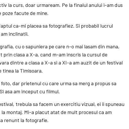
tiv la curs, doar urmaream. Pe la finalul anului i-am dus
te poze facute de mine.
faptul ca-mi placea sa fotografiez. Si probabil lucrul
am inclinatii.
ografia, cu o sapuniera pe care n-o mai lasam din mana,
 prin clasa a X-a, cand m-am inscris la cursul de
ara dintre a clasa a X-a si a XI-a am auzit de un festival
e tinea la Timisoara.
a foto, dar prietenul cu care urma sa merg a propus sa
Si asa am inceput cu filmul.
stival, trebuia sa facem un exercitiu vizual, ei ii spuneau
a la montaj. Mi-a placut atat de mult procesul ca am
a renunt la fotografie.