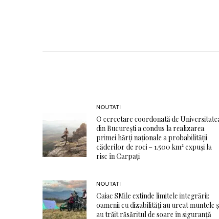
NOUTATI
O cercetare coordonată de Universitate
din București a condus la realizarea
primei hărți naționale a probabilității
căderilor de roci – 1.500 km² expuși la
risc în Carpați
NOUTATI
Caiac SMile extinde limitele integrării:
oamenii cu dizabilități au urcat muntele ș
au trăit răsăritul de soare în siguranță