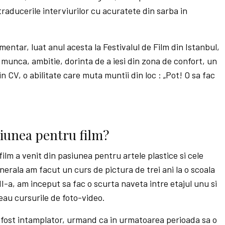
raducerile interviurilor cu acuratete din sarba in
ntar, luat anul acesta la Festivalul de Film din Istanbul,
 munca, ambitie, dorinta de a iesi din zona de confort, un
in CV, o abilitate care muta muntii din loc : „Pot! O sa fac
siunea pentru film?
ilm a venit din pasiunea pentru artele plastice si cele
nerala am facut un curs de pictura de trei ani la o scoala
VII-a, am inceput sa fac o scurta naveta intre etajul unu si
neau cursurile de foto-video.
a fost intamplator, urmand ca in urmatoarea perioada sa o