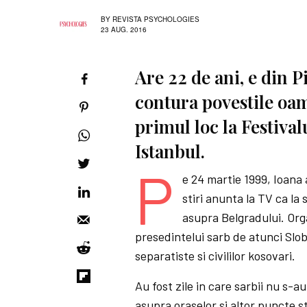
BY
REVISTA PSYCHOLOGIES
23 AUG. 2016
Are 22 de ani, e din Pi
contura povestile oa
primul loc la Festival
Istanbul.
P
e 24 martie 1999, Ioana 
stiri anunta la TV ca 
asupra Belgradului. Org
presedintelui sarb de atunci Slob
separatiste si civililor kosovari.
Au fost zile in care sarbii nu s-
asupra oraselor si altor puncte st