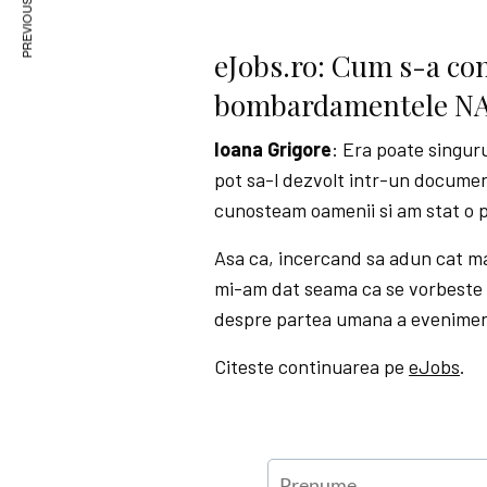
PREVIOUS ARTICLE
eJobs.ro: Cum s-a co
bombardamentele NAT
Ioana Grigore
: Era poate singuru
pot sa-l dezvolt intr-un documen
cunosteam oamenii si am stat o p
Asa ca, incercand sa adun cat ma
mi-am dat seama ca se vorbeste f
despre partea umana a evenimentulu
Citeste continuarea pe
eJobs
.