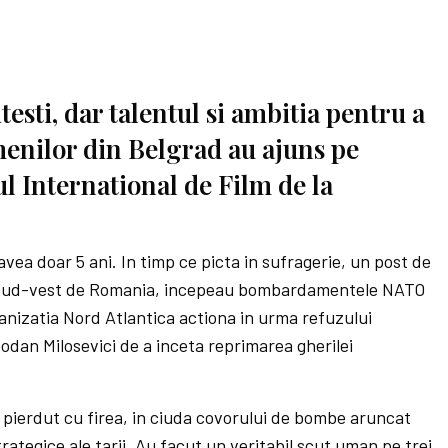
testi, dar talentul si ambitia pentru a
menilor din Belgrad au ajuns pe
ul International de Film de la
avea doar 5 ani. In timp ce picta in sufragerie, un post de
la sud-vest de Romania, incepeau bombardamentele NATO
anizatia Nord Atlantica actiona in urma refuzului
odan Milosevici de a inceta reprimarea gherilei
au pierdut cu firea, in ciuda covorului de bombe aruncat
rategice ale tarii. Au facut un veritabil scut uman pe trei