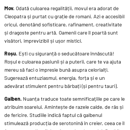
Mov.
Odată culoarea regalității, movul era adorat de
Cleopatra și purtat cu grație de romani. Azi e accesibil
oricui, denotând sofisticare, rafinament, creativitate
și dragoste pentru artă. Oamenii care îl poartă sunt
visători, imprevizibil și ușor mistici.
Roșu.
Ești cu siguranță o seducătoare înnăscută!
Roșul e culoarea pasiunii și a puterii, care te va ajuta
mereu să faci o impresie bună asupra celorlalți.
Sugerează entuziasmul, energia, forța și e un
adevărat stimulent pentru bărbați (și pentru tauri).
Galben.
Nuanța traduce toate semnificaţiile pe care le
atribuim soarelui. Amintește de razele calde, de râs și
de fericire. Studiile indică faptul că galbenul
stimulează producția de serotonină în creier, ceea ce îl