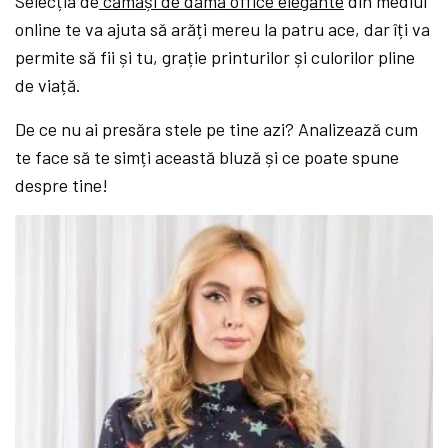
Selecția de
cămăși de damă office elegante
din mediul
online te va ajuta să arăți mereu la patru ace, dar îți va
permite să fii și tu, grație printurilor și culorilor pline
de viață.
De ce nu ai presăra stele pe tine azi? Analizează cum
te face să te simți această bluză și ce poate spune
despre tine!