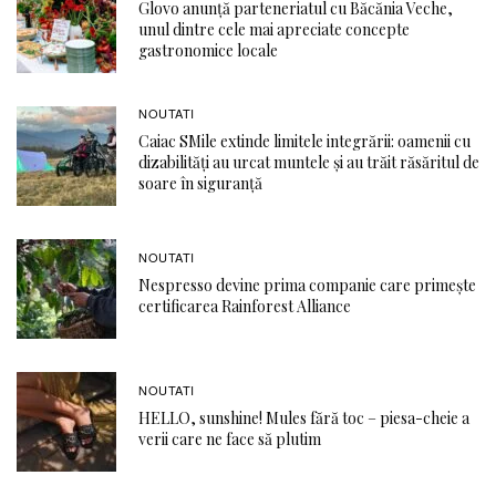
Glovo anunță parteneriatul cu Băcănia Veche,
unul dintre cele mai apreciate concepte
gastronomice locale
NOUTATI
Caiac SMile extinde limitele integrării: oamenii cu
dizabilități au urcat muntele și au trăit răsăritul de
soare în siguranță
NOUTATI
Nespresso devine prima companie care primește
certificarea Rainforest Alliance
NOUTATI
HELLO, sunshine! Mules fără toc – piesa-cheie a
verii care ne face să plutim