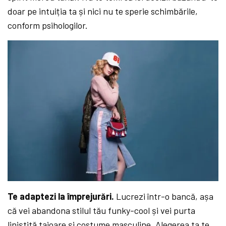
doar pe intuiția ta și nici nu te sperie schimbările,
conform psihologilor.
Te adaptezi la împrejurări.
Lucrezi într-o bancă, așa
că vei abandona stilul tău funky-cool și vei purta
liniștită taioare și costume masculine. Alegerea ta te