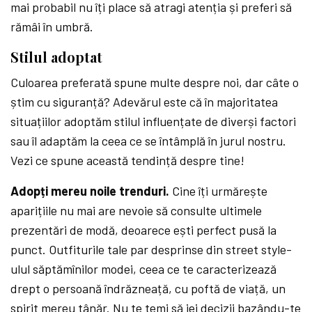
mai probabil nu îți place să atragi atenția și preferi să
rămâi în umbră.
Stilul adoptat
Culoarea preferată spune multe despre noi, dar câte o
știm cu siguranță? Adevărul este că în majoritatea
situațiilor adoptăm stilul influențate de diverși factori
sau îl adaptăm la ceea ce se întâmplă în jurul nostru.
Vezi ce spune această tendință despre tine!
Adopți mereu noile trenduri.
Cine îți urmărește
aparițiile nu mai are nevoie să consulte ultimele
prezentări de modă, deoarece ești perfect pusă la
punct. Outfiturile tale par desprinse din street style-
ulul săptămînilor modei, ceea ce te caracterizează
drept o persoană îndrăzneață, cu poftă de viață, un
spirit mereu tânăr. Nu te temi să iei decizii bazându-te