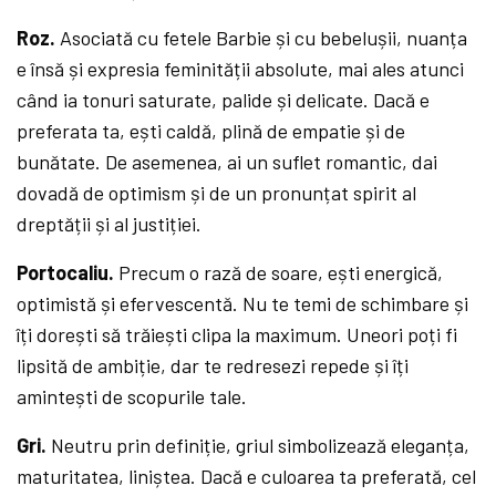
Roz.
Asociată cu fetele Barbie și cu bebelușii, nuanța
e însă și expresia feminității absolute, mai ales atunci
când ia tonuri saturate, palide și delicate. Dacă e
preferata ta, ești caldă, plină de empatie și de
bunătate. De asemenea, ai un suflet romantic, dai
dovadă de optimism și de un pronunțat spirit al
dreptății și al justiției.
Portocaliu.
Precum o rază de soare, ești energică,
optimistă și efervescentă. Nu te temi de schimbare și
îți dorești să trăiești clipa la maximum. Uneori poți fi
lipsită de ambiție, dar te redresezi repede și îți
amintești de scopurile tale.
Gri.
Neutru prin definiție, griul simbolizează eleganța,
maturitatea, liniștea. Dacă e culoarea ta preferată, cel