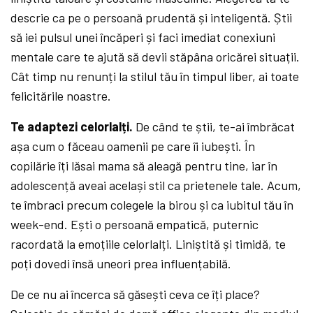
descrie ca pe o persoană prudentă și inteligentă. Știi
să iei pulsul unei încăperi și faci imediat conexiuni
mentale care te ajută să devii stăpâna oricărei situații.
Cât timp nu renunți la stilul tău în timpul liber, ai toate
felicitările noastre.
Te adaptezi celorlalți.
De când te știi, te-ai îmbrăcat
așa cum o făceau oamenii pe care îi iubești. În
copilărie îți lăsai mama să aleagă pentru tine, iar în
adolescență aveai același stil ca prietenele tale. Acum,
te îmbraci precum colegele la birou și ca iubitul tău în
week-end. Ești o persoană empatică, puternic
racordată la emoțiile celorlalți. Liniștită și timidă, te
poți dovedi însă uneori prea influențabilă.
De ce nu ai încerca să găsești ceva ce îți place?