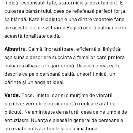
indică responsabilitate, statornicie și devotament. E
culoarea pământului, ceea ce reliefează perfect forța
sa blândă. Kate Middleton e una dintre vedetele fane
ale acestei culori: viitoarea Regină adoră paltoanele în
această tonalitate caldă.
Albastru.
Calmă, încrezătoare, eficientă și liniștită:
așa sună o descriere succintă a femeilor care preferă
culoarea albastru în garderobă. De asemenea, ea te
descrie ca pe o persoană caldă, uneori timidă, un
părinte și un angajat ideal.
Verde.
Pace, liniște, dar și o mulțime de vibrații
pozitive: verdele e cu siguranță o culoare atât de
plăcută. Ne amintește de natură, ceea ce ne umple de
entuziasm. Nuanța e aleasă în general de persoanele
cu o viață activă, stabile și cu inimă bună.