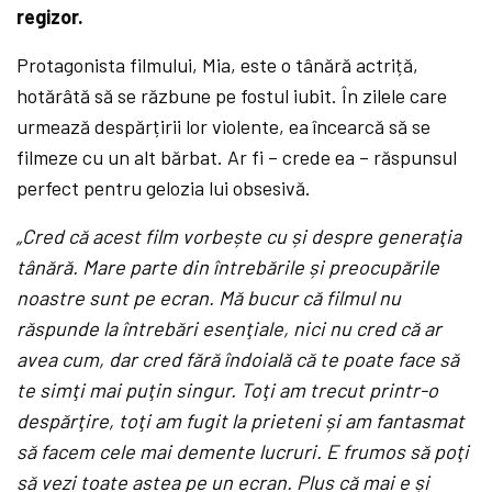
regizor.
Protagonista filmului, Mia, este o tânără actriță,
hotărâtă să se răzbune pe fostul iubit. În zilele care
urmează despărțirii lor violente, ea încearcă să se
filmeze cu un alt bărbat. Ar fi – crede ea – răspunsul
perfect pentru gelozia lui obsesivă.
„Cred că acest film vorbește cu și despre generaţia
tânără. Mare parte din întrebările și preocupările
noastre sunt pe ecran. Mă bucur că filmul nu
răspunde la întrebări esenţiale, nici nu cred că ar
avea cum, dar cred fără îndoială că te poate face să
te simţi mai puţin singur. Toţi am trecut printr-o
despărţire, toţi am fugit la prieteni și am fantasmat
să facem cele mai demente lucruri. E frumos să poţi
să vezi toate astea pe un ecran. Plus că mai e și