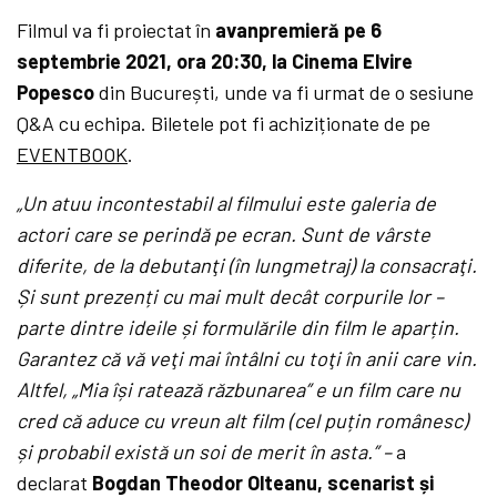
Filmul va fi proiectat în
avanpremieră pe 6
septembrie 2021, ora 20:30, la Cinema Elvire
Popesco
din București, unde va fi urmat de o sesiune
Q&A cu echipa. Biletele pot fi achiziționate de pe
EVENTBOOK
.
„Un atuu incontestabil al filmului este galeria de
actori care se perindă pe ecran. Sunt de vârste
diferite, de la debutanţi (în lungmetraj) la consacraţi.
Și sunt prezenți cu mai mult decât corpurile lor –
parte dintre ideile și formulările din film le aparțin.
Garantez că vă veţi mai întâlni cu toţi în anii care vin.
Altfel, „Mia își ratează răzbunarea” e un film care nu
cred că aduce cu vreun alt film (cel puțin românesc)
și probabil există un soi de merit în asta.” –
a
declarat
Bogdan Theodor Olteanu, scenarist și