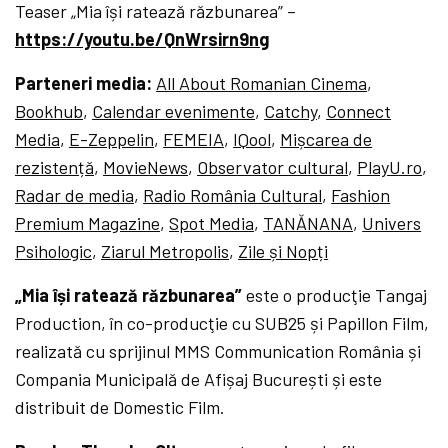
Teaser „Mia își ratează răzbunarea” –
https://youtu.be/QnWrsirn9ng
Parteneri media:
All About Romanian Cinema
,
Bookhub
,
Calendar evenimente
,
Catchy
,
Connect
Media
,
E-Zeppelin
,
FEMEIA
,
IQool
,
Mișcarea de
rezistență
,
MovieNews
,
Observator cultural
,
PlayU.ro
,
Radar de media
,
Radio România Cultural
,
Fashion
Premium Magazine
,
Spot Media
,
TANĂNANA
,
Univers
Psihologic
,
Ziarul Metropolis
,
Zile și Nopți
„Mia își ratează răzbunarea”
este o producţie Tangaj
Production, în co-producţie cu SUB25 și Papillon Film,
realizată cu sprijinul MMS Communication România și
Compania Municipală de Afișaj București și este
distribuit de Domestic Film.