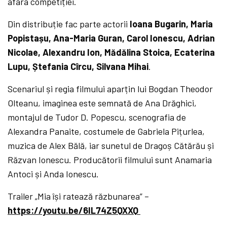
afara competiției.
Din distribuție fac parte actorii
Ioana Bugarin, Maria
Popistașu, Ana-Maria Guran, Carol Ionescu, Adrian
Nicolae, Alexandru Ion, Mădălina Stoica, Ecaterina
Lupu, Ștefania Cîrcu, Silvana Mihai
.
Scenariul și regia filmului aparțin lui Bogdan Theodor
Olteanu, imaginea este semnată de Ana Drăghici,
montajul de Tudor D. Popescu, scenografia de
Alexandra Panaite, costumele de Gabriela Pițurlea,
muzica de Alex Bălă, iar sunetul de Dragoș Cătărău și
Răzvan Ionescu. Producătorii filmului sunt Anamaria
Antoci și Anda Ionescu.
Trailer „Mia își ratează răzbunarea” –
https://youtu.be/6IL74Z5QXXQ