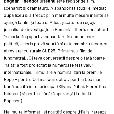
Bogdan Theodor Olteanu
este regizor de film,
scenarist și dramaturg. A abandonat studiile imediat
după liceu și a trecut prin mai multe meserii înainte să
ajungă la film și teatru. A fost jucător de rugby,
jurnalist de investigație la România Liberă, consultant
în marketing sportiv, consultant în comunicare
politică, a scris proză scurtă și este membru fondator
al revistei culturale SUB25. Primul său film de
lungmetraj, „Câteva conversații despre o fată foarte
înaltă” a fost proiectat la numeroase festivaluri
internaționale. Filmul are 4 nominalizări la premiile
Gopo – pentru Cel mai bun debut, pentru Cea mai
bună actriță în rol principal (Silvana Mihai, Florentina
Năstase) și pentru Tânără speranță (Tudor D.
Popescu).
Mai multe informații și noutăți despre „Mia își ratează