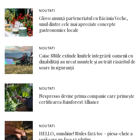
NOUTATI
Glovo anunță parteneriatul cu Băcănia Veche,
unul dintre cele mai apreciate concepte
gastronomice locale
NOUTATI
Caiac SMile extinde limitele integrării: oamenii cu
dizabilități au urcat muntele și au trăit răsăritul de
soare în siguranță
NOUTATI
Nespresso devine prima companie care primește
certificarea Rainforest Alliance
NOUTATI
HELLO, sunshine! Mules fără toc – piesa-cheie a
verii care ne face să plutim