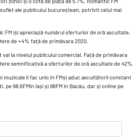
ri zilnici și o cotă de piață de 5.1%, Romantic FM
suflet ale publicului bucureștean, potrivit celui mai
c FM își apreciază numărul sferturior de oră ascultate,
eștere de +4% față de primăvara 2020.
val la nivelul publicului comercial. Față de primăvara
tere semnificativă a sferturilor de oră ascultate de 42%.
i muzicale îl fac unic în FMși aduc ascultătorii constant
, pe 98,6FMîn lași și 98FM în Bacău, dar și online pe