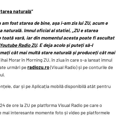
starea naturală
”
a am fost starea de bine, așa i-am zis lui ZU, acum e
 naturală. Imnul oficial al statiei, „ZU e starea
o toată vară, iar din momentul acesta poate fi ascultat
Youtube Radio ZU
. E deja acolo și puteți să-l
ați cât mai multă stare naturală și produceți cât mai
Mihai Morar în Morning ZU, în ziua în care s-a lansat imnul
oate urmări pe
radiozu.ro
(Visual Radio) și pe conturile de
ui.
țele, dar și pe Aplicația mobilă disponibilă atât pentru
24 de ore la ZU pe platforma Visual Radio pe care o
le mai interesante momente foto și video pe platformele