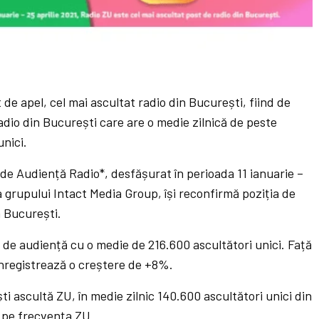
 de apel, cel mai ascultat radio din București, fiind de
radio din București care are o medie zilnică de peste
nici.
de Audiență Radio*, desfășurat în perioada 11 ianuarie –
a grupului Intact Media Group, își reconfirmă poziția de
n București.
r de audiență cu o medie de 216.600 ascultători unici. Față
 înregistrează o creștere de +8%.
ti ascultă ZU, în medie zilnic 140.600 ascultători unici din
 pe frecvența ZU.