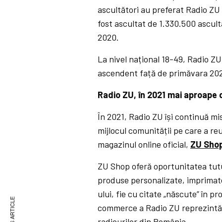
ascultători au preferat Radio ZU 
fost ascultat de 1.330.500 ascul
2020.
La nivel național 18-49, Radio Z
ascendent față de primăvara 20
Radio ZU, în 2021 mai aproape 
În 2021, Radio ZU își continuă mi
mijlocul comunității pe care a reu
magazinul online oficial,
ZU Sho
ZU Shop oferă oportunitatea tutu
produse personalizate, imprimate 
ului, fie cu citate „născute” în 
commerce a Radio ZU reprezintă, 
radiourilor din România.