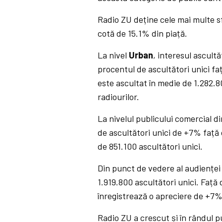
Radio ZU deține cele mai multe sf
cotă de 15.1% din piață.
La nivel
Urban
, interesul ascult
procentul de ascultători unici f
este ascultat în medie de 1.282.80
radiourilor.
La nivelul publicului comercial d
de ascultători unici de +7% față 
de 851.100 ascultători unici.
Din punct de vedere al audienței 
1.919.800 ascultători unici. Față
înregistrează o apreciere de +7%
Radio ZU a crescut și în rândul 