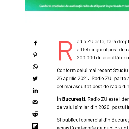
R
adio ZU este, fără drept
altfel singurul post de 
200.000 de ascultători u
Conform celui mai recent Studiu 
25 aprilie 2021, Radio ZU, parte 
cel mai ascultat post de radio di
În
București
, Radio ZU este lide
de valul similar din 2020, postul
Și publicul comercial din Bucureș
această categorie de public sunt