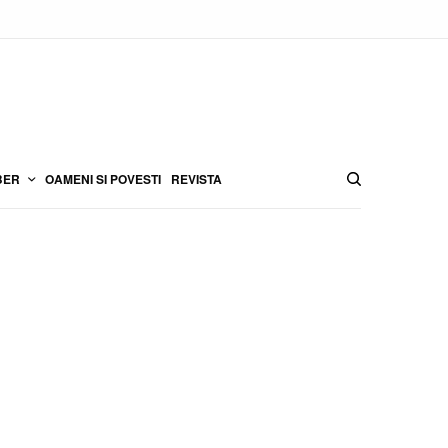
BER
OAMENI SI POVESTI
REVISTA