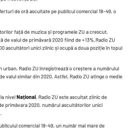
erturi de oră ascultate pe publicul comercial 18-49, o
ătorilor față de muzica și programele ZU a crescut,
ață de valul de primăvară 2020 fiind de +13%.Radio ZU
0 ascultători unici zilnic și ocupă a doua poziție în topul
in urban, Radio ZU înregistrează o creștere a numărului
de valul similar din 2020. Astfel, Radio ZU atinge o medie
la nivel
Național
, Radio ZU este ascultat zilnic de
 de primăvara 2020, numărul ascultătorilor unici
.
publicului comercial 18-49, un număr mai mare de