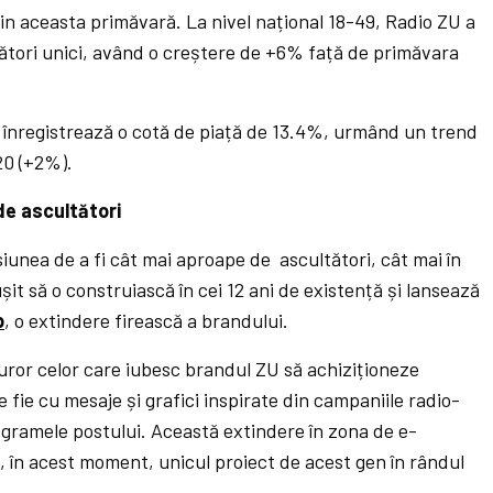
in aceasta primăvară. La nivel național 18-49, Radio ZU a
tători unici, având o creștere de +6% față de primăvara
U înregistrează o cotă de piață de 13.4%, urmând un trend
20 (+2%).
de ascultători
siunea de a fi cât mai aproape de ascultători, cât mai în
șit să o construiască în cei 12 ani de existență și lansează
p
, o extindere firească a brandului.
ror celor care iubesc brandul ZU să achiziționeze
fie cu mesaje și grafici inspirate din campaniile radio-
programele postului. Această extindere în zona de e-
în acest moment, unicul proiect de acest gen în rândul