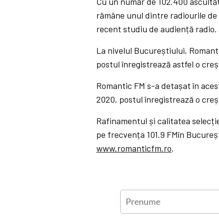
Cu un număr de 102.400 ascultăto
rămâne unul dintre radiourile de 
recent studiu de audiență radio.
La nivelul Bucureștiului, Romanti
postul înregistrează astfel o cr
Romantic FM s-a detașat în acest 
2020, postul înregistrează o creș
Rafinamentul și calitatea selecție
pe frecvența 101.9 FMîn București
www.romanticfm.ro
.