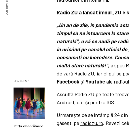
PREVIOUS ARTICLE
Radio ZU a lansat imnul „
ZU e 
„Un an de zile, în pandemia ast
timpul să ne întoarcem la starea
naturală”, o să se audă pe radi
în oricând pe canalul oficial de
consumați cu încredere. Consum
multă stare naturală!”
, a spus 
de vară Radio ZU, iar clipul se p
Facebook
și
Youtube
ale radioul
READ NEXT
Ascultă Radio ZU pe toate frecven
Android, cât și pentru IOS.
Urmărește ce se întâmplă 24 din 
găsești pe
radiozu.ro
. Revezi ce
Forța vindecătoare