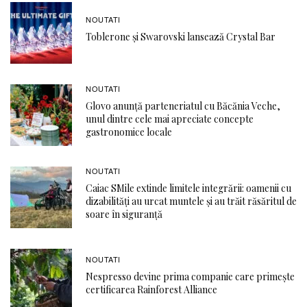
NOUTATI
Toblerone și Swarovski lansează Crystal Bar
NOUTATI
Glovo anunță parteneriatul cu Băcănia Veche,
unul dintre cele mai apreciate concepte
gastronomice locale
NOUTATI
Caiac SMile extinde limitele integrării: oamenii cu
dizabilități au urcat muntele și au trăit răsăritul de
soare în siguranță
NOUTATI
Nespresso devine prima companie care primește
certificarea Rainforest Alliance