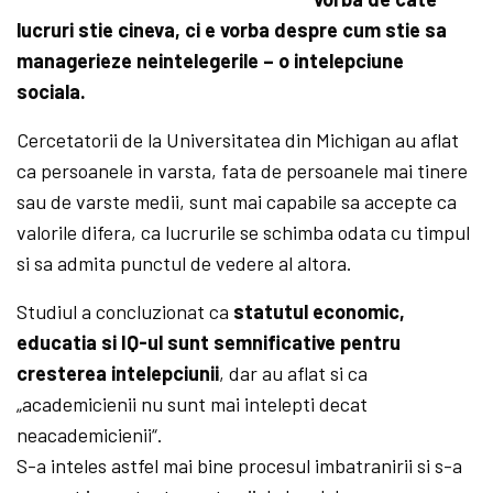
lucruri stie cineva, ci e vorba despre cum stie sa
managerieze neintelegerile – o intelepciune
sociala.
Cercetatorii de la Universitatea din Michigan au aflat
ca persoanele in varsta, fata de persoanele mai tinere
sau de varste medii, sunt mai capabile sa accepte ca
valorile difera, ca lucrurile se schimba odata cu timpul
si sa admita punctul de vedere al altora.
Studiul a concluzionat ca
statutul economic,
educatia si IQ-ul sunt semnificative pentru
cresterea intelepciunii
, dar au aflat si ca
„academicienii nu sunt mai intelepti decat
neacademicienii“.
S-a inteles astfel mai bine procesul imbatranirii si s-a