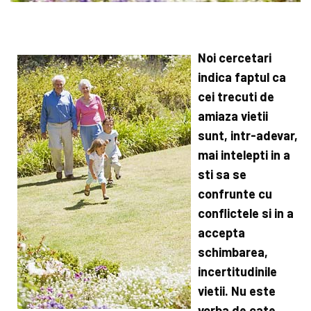
Noi cercetari
indica faptul ca
cei trecuti de
amiaza vietii
sunt, intr-adevar,
mai intelepti in a
sti sa se
confrunte cu
conflictele si in a
accepta
schimbarea,
incertitudinile
vietii. Nu este
vorba de cate