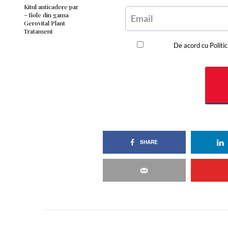
Kitul anticadere par
– fiole din gama
Gerovital Plant
Tratament
SHARE