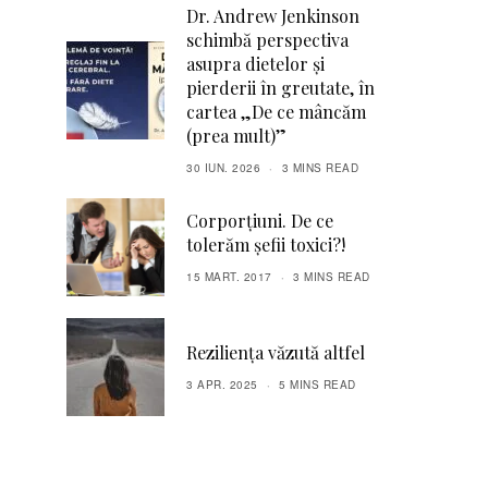
Dr. Andrew Jenkinson
schimbă perspectiva
asupra dietelor și
pierderii în greutate, în
cartea „De ce mâncăm
(prea mult)”
30 IUN. 2026
3 MINS READ
Corporțiuni. De ce
tolerăm șefii toxici?!
15 MART. 2017
3 MINS READ
Reziliența văzută altfel
3 APR. 2025
5 MINS READ