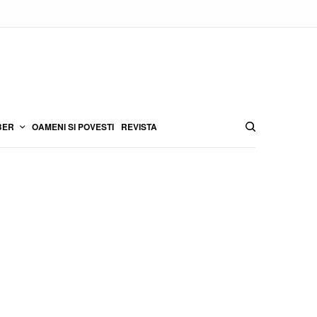
BER
OAMENI SI POVESTI
REVISTA