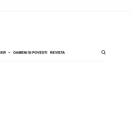
BER
OAMENI SI POVESTI
REVISTA