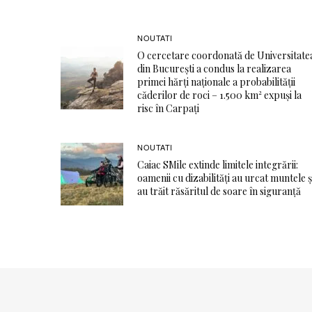
NOUTATI
O cercetare coordonată de Universitate
din București a condus la realizarea
primei hărți naționale a probabilității
căderilor de roci – 1.500 km² expuși la
risc în Carpați
NOUTATI
Caiac SMile extinde limitele integrării:
oamenii cu dizabilități au urcat muntele ș
au trăit răsăritul de soare în siguranță