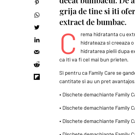
decat bumbacul. De a
grija de tine si iti of
extract de bumbac.
C
rema hidratanta cu extra
hidrateaza si creeaza o
hidratarea pielii dupa e
ca iti va fi cel mai bun prieten.
Si pentru ca Family Care se gande
cantitate si au un pret avantajos
• Dischete demachiante Family Car
• Dischete demachiante Family Ca
• Dischete demachiante Family Ca
• Dischete demachiante Family Ca