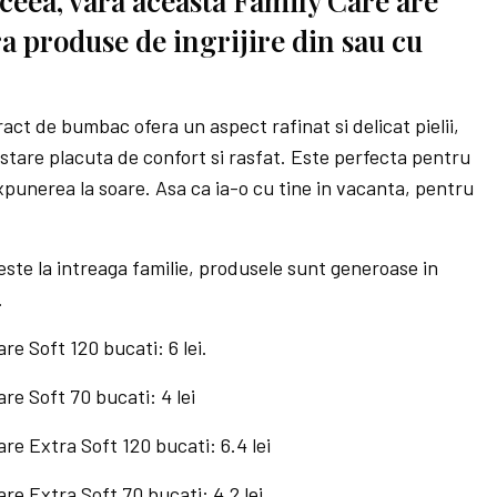
ceea, vara aceasta Family Care are
era produse de ingrijire din sau cu
ct de bumbac ofera un aspect rafinat si delicat pielii,
 stare placuta de confort si rasfat. Este perfecta pentru
xpunerea la soare. Asa ca ia-o cu tine in vacanta, pentru
ste la intreaga familie, produsele sunt generoase in
.
e Soft 120 bucati: 6 lei.
re Soft 70 bucati: 4 lei
re Extra Soft 120 bucati: 6.4 lei
re Extra Soft 70 bucati: 4.2 lei