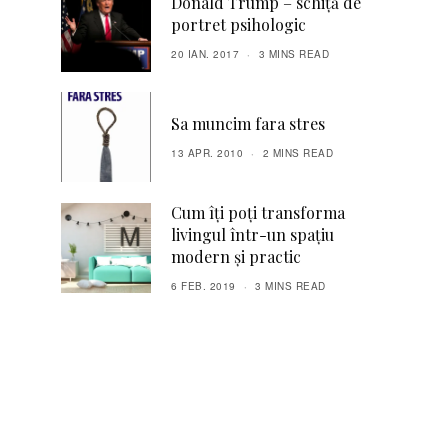
Donald Trump – schiță de
portret psihologic
20 IAN. 2017
3 MINS READ
Sa muncim fara stres
13 APR. 2010
2 MINS READ
Cum îți poți transforma
livingul într-un spațiu
modern și practic
6 FEB. 2019
3 MINS READ