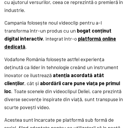
cu ajutorul versurilor, ceea ce reprezintă o premieră în
industrie.
Campania folosește noul videoclip pentru a-l
transforma într-un produs cu un
bogat conținut
digital interactiv
, integrat într-o
platformă online
dedicată
.
Vodafone România folosește astfel experiența
deținută ca lider în tehnologie creând un instrument
inovator ce ilustrează
atenția acordată atât
clienților
, cât și
abordării care pune viața pe primul
loc
. Toate scenele din videoclipul Deliei, care prezintă
diverse secvențe inspirate din viață, sunt transpuse în
scurte povești video.
Acestea sunt încarcate pe platformă sub formă de
serial, fiind adaptate pentru ca utilizatorii să le poată