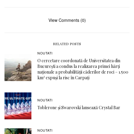
View Comments (0)
RELATED POSTS
NOUTATI
O cercetare coordonată de Universitatea din
București a condus la realizarea primei hărți
naționale a probabilității căderilor de roci – 1.500
km² expuși la risc în Carpați
NOUTATI
Toblerone și Swarovski lansează Crystal Bar
NOUTATI