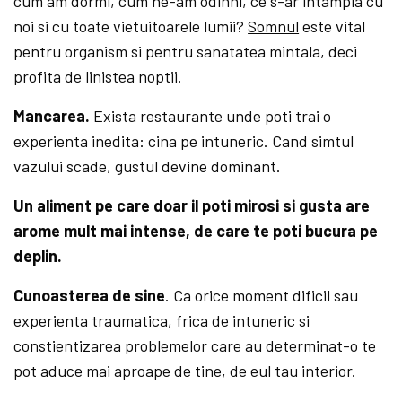
cum am dormi, cum ne-am odihni, ce s-ar intampla cu
noi si cu toate vietuitoarele lumii?
Somnul
este vital
pentru organism si pentru sanatatea mintala, deci
profita de linistea noptii.
Mancarea.
Exista restaurante unde poti trai o
experienta inedita: cina pe intuneric. Cand simtul
vazului scade, gustul devine dominant.
Un aliment pe care doar il poti mirosi si gusta are
arome mult mai intense, de care te poti bucura pe
deplin.
Cunoasterea de sine
. Ca orice moment dificil sau
experienta traumatica, frica de intuneric si
constientizarea problemelor care au determinat-o te
pot aduce mai aproape de tine, de eul tau interior.