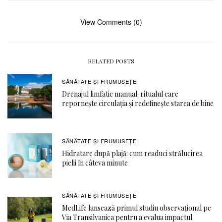
View Comments (0)
RELATED POSTS
SĂNĂTATE ŞI FRUMUSEȚE
Drenajul limfatic manual: ritualul care
repornește circulația și redefinește starea de bine
SĂNĂTATE ŞI FRUMUSEȚE
Hidratare după plajă: cum readuci strălucirea
pielii în câteva minute
SĂNĂTATE ŞI FRUMUSEȚE
MedLife lansează primul studiu observațional pe
Via Transilvanica pentru a evalua impactul