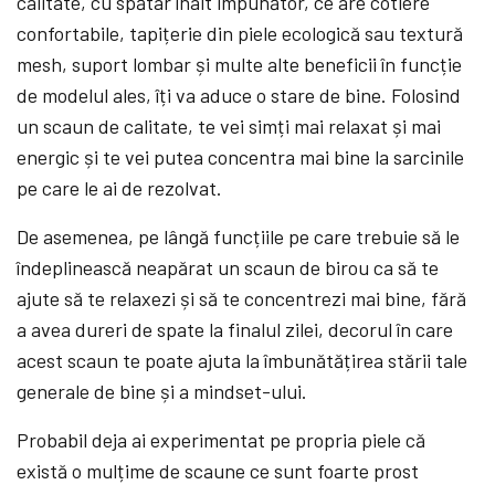
calitate, cu spătar înalt impunător, ce are cotiere
confortabile, tapițerie din piele ecologică sau textură
mesh, suport lombar și multe alte beneficii în funcție
de modelul ales, îți va aduce o stare de bine. Folosind
un scaun de calitate, te vei simți mai relaxat și mai
energic și te vei putea concentra mai bine la sarcinile
pe care le ai de rezolvat.
De asemenea, pe lângă funcțiile pe care trebuie să le
îndeplinească neapărat un scaun de birou ca să te
ajute să te relaxezi și să te concentrezi mai bine, fără
a avea dureri de spate la finalul zilei, decorul în care
acest scaun te poate ajuta la îmbunătățirea stării tale
generale de bine și a mindset-ului.
Probabil deja ai experimentat pe propria piele că
există o mulțime de scaune ce sunt foarte prost