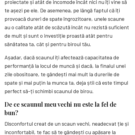
proiectate și atât de incomode încât nici nu îți vine să
te așezi pe ele. De asemenea, pe lângă faptul că îți
provoacă dureri de spate îngrozitoare, unele scaune
au o calitate atât de scăzută încât nu rezistă suficient
de mult și sunt o investiție proastă atât pentru
sănătatea ta, cât și pentru biroul tău.
Așadar, dacă scaunul îți afectează capacitatea de
performanță
la locul de muncă și dacă, la finalul unei
zile obositoare, te gândești mai mult la durerile de
spate și mai puțin la munca ta, deja știi că este timpul
perfect să-ți schimbi scaunul de birou.
De ce scaunul meu vechi nu este la fel de
bun?
Disconfortul creat de un scaun vechi, neadecvat ție și
inconfortabil, te fac să te gândești cu apăsare la