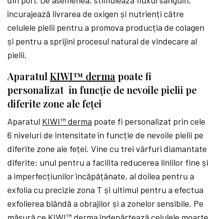
din pori. De asemenea, stimulează fluxul sanguin,
încurajează livrarea de oxigen și nutrienți către
celulele pielii pentru a promova producția de colagen
și pentru a sprijini procesul natural de vindecare al
pielii.
Aparatul
KIWI™ derma
poate fi
personalizat în funcție de nevoile pielii pe
diferite zone ale feței
Aparatul
KIWI™ derma
poate fi personalizat prin cele
6 niveluri de intensitate în funcție de nevoile pielii pe
diferite zone ale feței. Vine cu trei vârfuri diamantate
diferite: unul pentru a facilita reducerea liniilor fine și
a imperfecțiunilor încăpățânate, al doilea pentru a
exfolia cu precizie zona T și ultimul pentru a efectua
exfolierea blândă a obrajilor și a zonelor sensibile. Pe
măsură ce KIWI™ derma îndepărtează celulele moarte