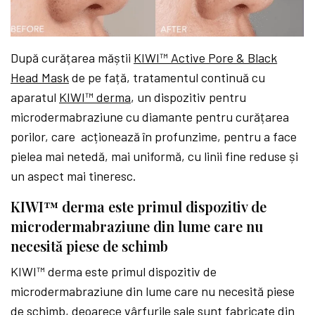
După curățarea măștii
KIWI™ Active Pore & Black
Head Mask
de pe față, tratamentul continuă cu
aparatul
KIWI™ derma
, un dispozitiv pentru
microdermabraziune cu diamante pentru curățarea
porilor, care acționează în profunzime, pentru a face
pielea mai netedă, mai uniformă, cu linii fine reduse și
un aspect mai tineresc.
KIWI™ derma este primul dispozitiv de
microdermabraziune din lume care nu
necesită piese de schimb
KIWI™ derma este primul dispozitiv de
microdermabraziune din lume care nu necesită piese
de schimb, deoarece vârfurile sale sunt fabricate din