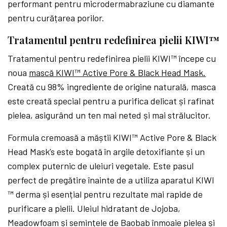
performant pentru microdermabraziune cu diamante
pentru curățarea porilor.
Tratamentul pentru redefinirea pielii KIWI™
Tratamentul pentru redefinirea pielii KIWI™ începe cu
noua
mască
KIWI™ Active Pore & Black Head Mask.
Creată cu 98% ingrediente de origine naturală, masca
este creată special pentru a purifica delicat și rafinat
pielea, asigurând un ten mai neted și mai strălucitor.
Formula cremoasă a măștii KIWI™ Active Pore & Black
Head Mask’s este bogată în argile detoxifiante și un
complex puternic de uleiuri vegetale. Este pasul
perfect de pregătire înainte de a utiliza aparatul KIWI
™ derma și esențial pentru rezultate mai rapide de
purificare a pielii. Uleiul hidratant de Jojoba,
Meadowfoam și semințele de Baobab înmoaie pielea și