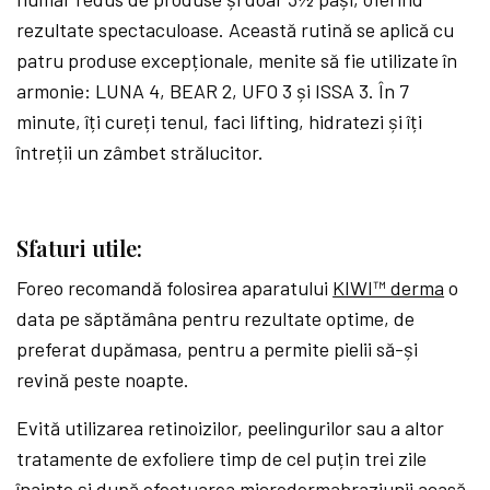
rezultate spectaculoase. Această rutină se aplică cu
patru produse excepționale, menite să fie utilizate în
armonie: LUNA 4, BEAR 2, UFO 3 și ISSA 3. În 7
minute, îți cureți tenul, faci lifting, hidratezi și îți
întreții un zâmbet strălucitor.
Sfaturi utile:
Foreo recomandă folosirea aparatului
KIWI™ derma
o
data pe săptămâna pentru rezultate optime, de
preferat dupămasa, pentru a permite pielii să-și
revină peste noapte.
Evită utilizarea retinoizilor, peelingurilor sau a altor
tratamente de exfoliere timp de cel puțin trei zile
înainte și după efectuarea microdermabraziunii acasă.