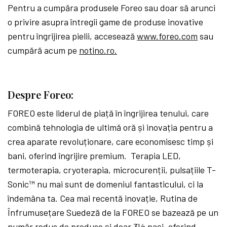
Pentru a cumpăra produsele Foreo sau doar să arunci
o privire asupra întregii game de produse inovative
pentru îngrijirea pielii, accesează
www.foreo.com
sau
cumpără acum pe
notino.ro.
Despre Foreo:
FOREO este liderul de piață în îngrijirea tenului, care
combină tehnologia de ultimă oră și inovația pentru a
crea aparate revoluționare, care economisesc timp și
bani, oferind îngrijire premium. Terapia LED,
termoterapia, cryoterapia, microcurenții, pulsațiile T-
Sonic™ nu mai sunt de domeniul fantasticului, ci la
îndemâna ta. Cea mai recentă inovație, Rutina de
Înfrumusețare Suedeză de la FOREO se bazează pe un
număr redus de produse și doar 3½ pași, oferind