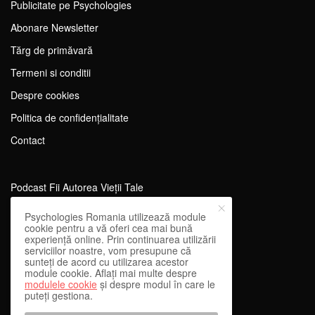
Publicitate pe Psychologies
Abonare Newsletter
Tărg de primăvară
Termeni si conditii
Despre cookies
Politica de confidențialitate
Contact
Podcast Fii Autorea Vieții Tale
Evenimente Fii Autoarea Vieții Tale!
Psychologies Romania utilizează module
cookie pentru a vă oferi cea mai bună
SportEdu
experiență online. Prin continuarea utilizării
serviciilor noastre, vom presupune că
Antrenament Mental pentru Sportivi
sunteți de acord cu utilizarea acestor
module cookie. Aflați mai multe despre
Learning Network
modulele cookie
și despre modul în care le
puteți gestiona.
WEnough