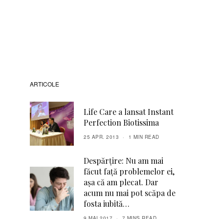
ARTICOLE
Life Care a lansat Instant
Perfection Biotissima
25 APR. 2013
1 MIN READ
Despărțire: Nu am mai
făcut față problemelor ei,
așa că am plecat. Dar
acum nu mai pot scăpa de
fosta iubită…
9 MAI 2017
7 MINS READ