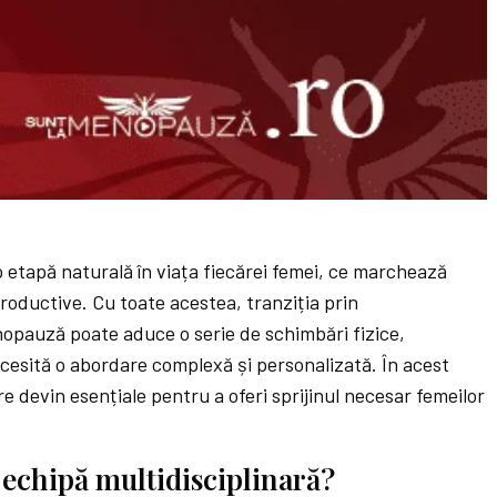
etapă naturală în viața fiecărei femei, ce marchează
productive. Cu toate acestea, tranziția prin
pauză poate aduce o serie de schimbări fizice,
ecesită o abordare complexă și personalizată. În acest
re devin esențiale pentru a oferi sprijinul necesar femeilor
 echipă multidisciplinară?