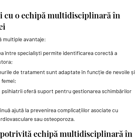
i cu o echipă multidisciplinară în
ei
ă multiple avantaje:
a între specialiști permite identificarea corectă a
stora;
nurile de tratament sunt adaptate în funcție de nevoile și
i femei;
și psihiatrii oferă suport pentru gestionarea schimbărilor
inuă ajută la prevenirea complicațiilor asociate cu
ardiovasculare sau osteoporoza.
potrivită echipă multidisciplinară în