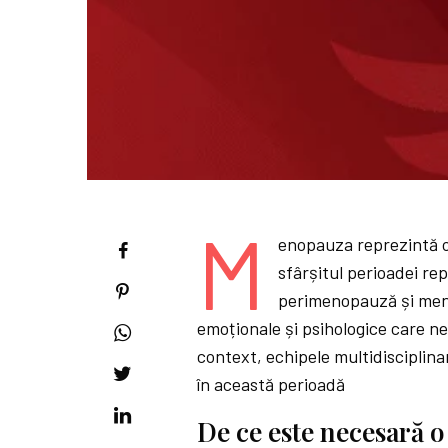
M
enopauza reprezintă o 
sfârșitul perioadei re
perimenopauză și meno
emoționale și psihologice care n
context, echipele multidisciplina
în această perioadă
De ce este necesară o