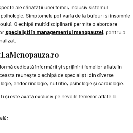
ecte ale sănătății unei femei, inclusiv sistemul
 psihologic. Simptomele pot varia de la bufeuri și insomnie
doului. O echipă multidisciplinară permite o abordare
nor
specialiști în managementul menopauzei
, pentru a
nalizat.
ntLaMenopauza.ro
mă dedicată informării și sprijinirii femeilor aflate în
asta reunește o echipă de specialiști din diverse
ogie, endocrinologie, nutriție, psihologie și cardiologie.
i și este axată exclusiv pe nevoile femeilor aflate la
ală;