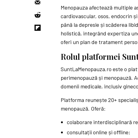
Menopauza afectează multiple asp
cardiovascular, osos, endocrin și
până la depresie și scăderea libi
holistică, integrând expertiza u
oferi un plan de tratament perso
Rolul platformei Su
SuntLaMenopauza.ro este o platfor
perimenopauză și menopauză. Ace
domenii medicale, inclusiv ginecol
Platforma reunește 20+ specialișt
menopauză. Oferă:
colaborare interdisciplinară re
consultații online și offline;