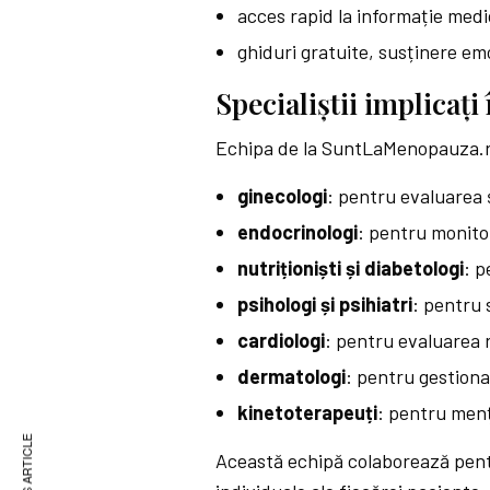
acces rapid la informație medi
ghiduri gratuite, susținere emo
Specialiștii implicaț
Echipa de la SuntLaMenopauza.r
ginecologi
: pentru evaluarea
endocrinologi
: pentru monitor
nutriționiști și diabetologi
: p
psihologi și psihiatri
: pentru 
cardiologi
: pentru evaluarea 
dermatologi
: pentru gestiona
kinetoterapeuți
: pentru menț
Această echipă colaborează pent