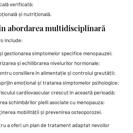
cală verificată;
țională și nutrițională.
i în abordarea multidisciplinară
o include:
 și gestionarea simptomelor specifice menopauzei;
izarea și echilibrarea nivelurilor hormonale;
entru consiliere în alimentație și controlul greutății;
sprijin emoțional și tratarea simptomelor psihologice;
riscului cardiovascular crescut în această perioadă;
rea schimbărilor pielii asociate cu menopauza;
inerea mobilității și prevenirea osteoporozei.
ru a oferi un plan de tratament adaptat nevoilor