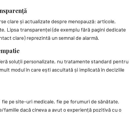
ansparență
rse clare și actualizate despre menopauză: articole,
ate. Lipsa transparenței (de exemplu fără pagini dedicate
ontact clare) reprezintă un semnal de alarmă.
empatie
oferă soluții personalizate, nu tratamente standard pentru
ult modul în care ești ascultată și implicată în deciziile
 fie pe site-uri medicale, fie pe forumuri de sănătate.
e/familie dacă cineva a avut o experiență pozitivă cu o