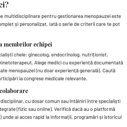
ei?
ipe multidisciplinare pentru gestionarea menopauzei este
omplet și personalizat. Iată o serie de criterii care te pot
ea membrilor echipei
aliști cheie: ginecolog, endocrinolog, nutriționist,
, kinetoterapeut. Alege medici cu experiență documentată
iate menopauzei (nu doar experiență generală). Caută
participări la congrese medicale relevante.
 colaborare
isciplinar, cu dosar comun sau întâlniri între specialiști
ntegrate (fizic sau online). Verifică dacă au o platformă
unde ai acces rapid la informații, programări și istoricul