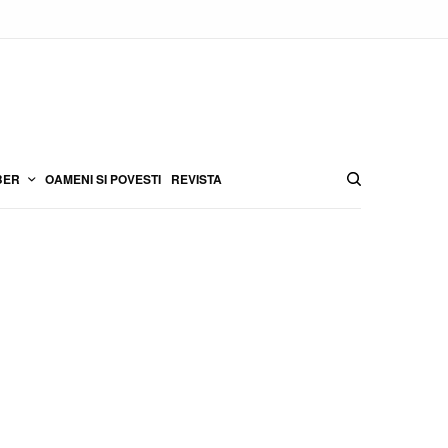
BER
OAMENI SI POVESTI
REVISTA