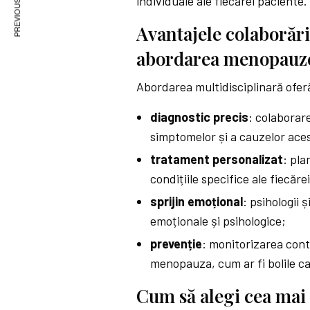
PREVIOUS ARTICLE
individuale ale fiecărei paciente.
Avantajele colaborări
abordarea menopauz
Abordarea multidisciplinară ofer
diagnostic precis
: colaborare
simptomelor și a cauzelor ace
tratament personalizat
: pla
condițiile specifice ale fiecăre
sprijin emoțional
: psihologii 
emoționale și psihologice;
prevenție
: monitorizarea cont
menopauza, cum ar fi bolile c
Cum să alegi cea mai 