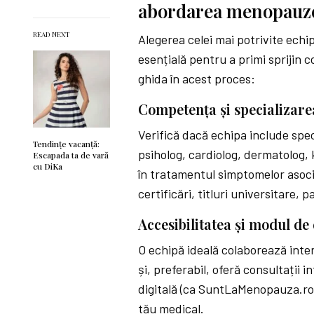
abordarea menopauz
READ NEXT
Alegerea celei mai potrivite ech
esențială pentru a primi sprijin c
ghida în acest proces:
Competența și specializar
Verifică dacă echipa include speci
Tendințe vacanță:
psiholog, cardiolog, dermatolog
Escapada ta de vară
cu DiKa
în tratamentul simptomelor asoc
certificări, titluri universitare, 
Accesibilitatea și modul de
O echipă ideală colaborează interd
și, preferabil, oferă consultații i
digitală (ca SuntLaMenopauza.ro) 
tău medical.