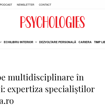
PODCAST
NEWSLETTER
CONTACT
ECHILIBRU INTERIOR
DEZVOLTARE PERSONALĂ
CARIERA
TIMP LI
e multidisciplinare în
 expertiza specialiștilor
a.ro