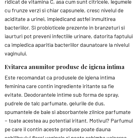
ridicat de vitamina C, asa cum sunt citricele, legumele
cu frunze verzi si chiar capsunele, cresc nivelul de
aciditate a urinei, impiedicand astfel inmultirea
bacteriilor. Si probioticele prezente in branzeturi si
iaurturi pot preveni infectiile urinare, datorita faptului
ca impiedica aparitia bacteriilor daunatoare la nivelul
vaginului.
Evitarea anumitor produse de igiena intima
Este recomandat ca produsele de igiena intima
feminina care contin ingrediente iritante sa fie
evitate. Deodorantele intime sub forma de spray,
pudrele de talc parfumate, gelurile de dus,
spumantele de baie si absorbantele zilnice parfumate
– toate acestea au potential iritant. Motivul? Parfumul
pe care il contin aceste produse poate dauna
echilibrului florei vaginale si poate schimba valoarea