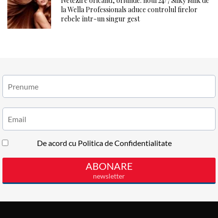
Netezire oricând, oriunde: noul 24/7 Silky Milk de
la Wella Professionals aduce controlul firelor
rebele într-un singur gest