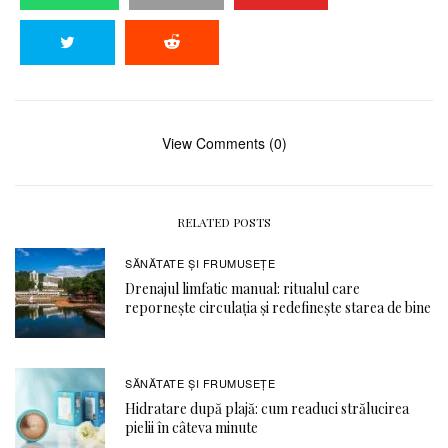
View Comments (0)
RELATED POSTS
SĂNĂTATE ŞI FRUMUSEȚE
Drenajul limfatic manual: ritualul care
repornește circulația și redefinește starea de bine
SĂNĂTATE ŞI FRUMUSEȚE
Hidratare după plajă: cum readuci strălucirea
pielii în câteva minute