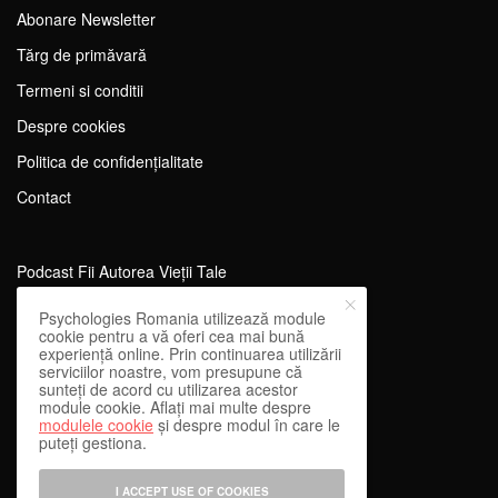
Abonare Newsletter
Tărg de primăvară
Termeni si conditii
Despre cookies
Politica de confidențialitate
Contact
Podcast Fii Autorea Vieții Tale
Evenimente Fii Autoarea Vieții Tale!
Psychologies Romania utilizează module
cookie pentru a vă oferi cea mai bună
SportEdu
experiență online. Prin continuarea utilizării
serviciilor noastre, vom presupune că
Antrenament Mental pentru Sportivi
sunteți de acord cu utilizarea acestor
module cookie. Aflați mai multe despre
Learning Network
modulele cookie
și despre modul în care le
puteți gestiona.
WEnough
Reward & Engage
I ACCEPT USE OF COOKIES