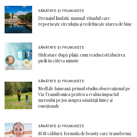
SĂNĂTATE ŞI FRUMUSEȚE
Drenajul limfatic manual: ritualul care
repornește circulația și redefinește starea de bine
SĂNĂTATE ŞI FRUMUSEȚE
Hidratare după plajă: cum readuci strălucirea
pielii în câteva minute
SĂNĂTATE ŞI FRUMUSEȚE
MedLife lansează primul studiu observațional pe
Via Transilvanica pentru a evalua impactul
mersului pe jos asupra sănătății fizice și
emoționale
SĂNĂTATE ŞI FRUMUSEȚE
SOS căldură: formula de beauty care transformă