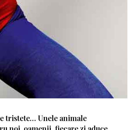
 tristete… Unele animale
ru noi, oamenii, fiecare zi aduce