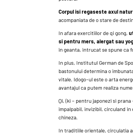
Corpul isi regaseste axul natura
acompaniata de o stare de destin
In afara exercitiilor de qi gong,
u
si pentru mers, alergat sau yo
in geanta, intrucat se spune ca f
In plus, Institutul German de Spo
bastonului determina o imbunatati
vitale. Idogo-ul este o arta ene
avantajul ca putem realiza numero
Qi, (ki – pentru japonezi si prana 
impalpabil, invizibil, circuland i
chineza.
In traditiile orientale, circulati