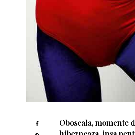
Oboseala, momente de
hiberneaza, insa pent