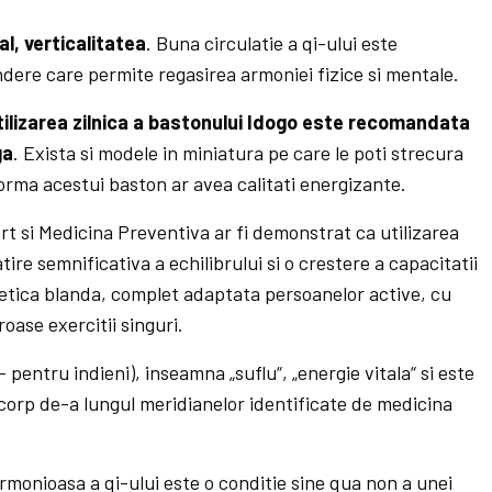
l, verticalitatea
. Buna circulatie a qi-ului este
dere care permite regasirea armoniei fizice si mentale.
tilizarea zilnica a bastonului Idogo este recomandata
ga
. Exista si modele in miniatura pe care le poti strecura
orma acestui baston ar avea calitati energizante.
rt si Medicina Preventiva ar fi demonstrat ca utilizarea
re semnificativa a echilibrului si o crestere a capacitatii
rgetica blanda, complet adaptata persoanelor active, cu
ase exercitii singuri.
– pentru indieni), inseamna „suflu“, „energie vitala“ si este
n corp de-a lungul meridianelor identificate de medicina
a armonioasa a qi-ului este o conditie sine qua non a unei