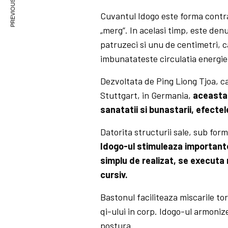
PREVIOUS ARTICLE
Cuvantul Idogo este forma contra
„merg“. In acelasi timp, este denu
patruzeci si unu de centimetri, c
imbunatateste circulatia energie
Dezvoltata de Ping Liong Tjoa, c
Stuttgart, in Germania,
aceasta 
sanatatii si bunastarii, efecte
Datorita structurii sale, sub form
Idogo-ul stimuleaza importante
simplu de realizat, se executa 
cursiv.
Bastonul faciliteaza miscarile to
qi-ului in corp. Idogo-ul armoniz
postura.