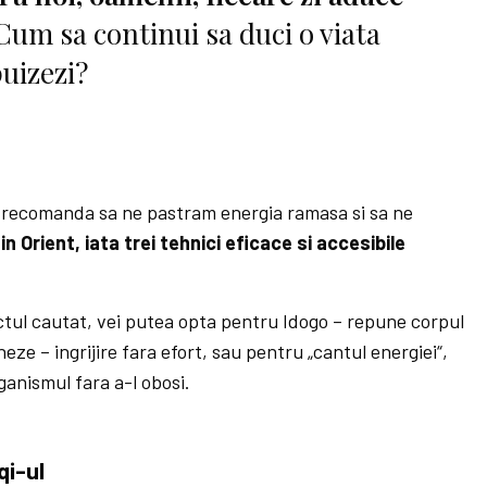
Cum sa continui sa duci o viata
puizezi?
e recomanda sa ne pastram energia ramasa si sa ne
in Orient, iata trei tehnici eficace si accesibile
fectul cautat, vei putea opta pentru Idogo – repune corpul
neze – ingrijire fara efort, sau pentru „cantul energiei“,
ganismul fara a-l obosi.
qi-ul