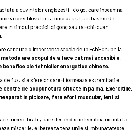
ctata a cuvintelor englezesti I do go, care inseamna
mirea unei filosofii si a unui obiect: un baston de
are in timpul practicii qi gong sau tai-chi-cuan
i.
are conduce o importanta scoala de tai-chi-chuan la
metoda are scopul de a face cat mai accesibile,
le benefice ale tehnicilor energetice chineze.
a de fus, si a sferelor care-i formeaza extremitatile,
 centre de acupunctura situate in palma. Exercitiile,
neaparat in picioare, fara efort muscular, lent si
race-umeri-brate, care deschid si intensifica circulatia
eaza miscarile, elibereaza tensiunile si imbunatateste