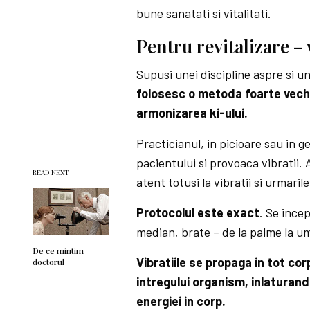
bune sanatati si vitalitati.
Pentru revitalizare – 
Supusi unei discipline aspre si u
folosesc o metoda foarte veche
armonizarea ki-ului.
Practicianul, in picioare sau in g
pacientului si provoaca vibratii.
READ NEXT
atent totusi la vibratii si urmarile 
Protocolul este exact
. Se incep
median, brate – de la palme la um
De ce mintim
Vibratiile se propaga in tot corp
doctorul
intregului organism, inlaturand
energiei in corp.