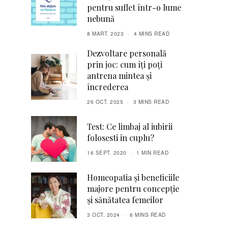
pentru suflet într-o lume
nebună
8 MART. 2023
4 MINS READ
Dezvoltare personală
prin joc: cum îți poți
antrena mintea și
încrederea
26 OCT. 2025
3 MINS READ
Test: Ce limbaj al iubirii
folosesti in cuplu?
16 SEPT. 2020
1 MIN READ
Homeopatia și beneficiile
majore pentru concepție
și sănătatea femeilor
3 OCT. 2024
6 MINS READ