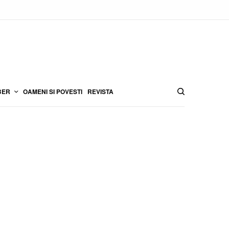
BER
OAMENI SI POVESTI
REVISTA