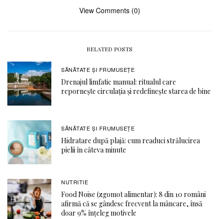
View Comments (0)
RELATED POSTS
SĂNĂTATE ŞI FRUMUSEȚE
Drenajul limfatic manual: ritualul care
repornește circulația și redefinește starea de bine
SĂNĂTATE ŞI FRUMUSEȚE
Hidratare după plajă: cum readuci strălucirea
pielii în câteva minute
NUTRITIE
Food Noise (zgomot alimentar): 8 din 10 români
afirmă că se gândesc frecvent la mâncare, însă
doar 9% înțeleg motivele