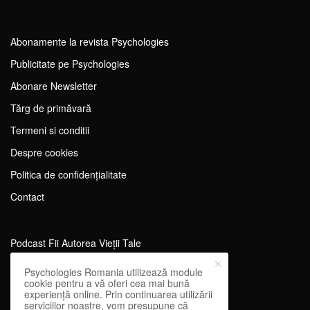
Abonamente la revista Psychologies
Publicitate pe Psychologies
Abonare Newsletter
Tărg de primăvară
Termeni si conditii
Despre cookies
Politica de confidențialitate
Contact
Podcast Fii Autorea Vieții Tale
Evenimente Fii Autoarea Vieții Tale!
Psychologies Romania utilizează module
cookie pentru a vă oferi cea mai bună
SportEdu
experiență online. Prin continuarea utilizării
serviciilor noastre, vom presupune că
Antrenament Mental pentru Sportivi