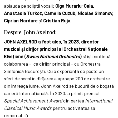
aplauda pe soliștii vocali:
Olga Murariu-Caia,
Anastasia Turkoz, Camelia Cuzub, Nicolae Simonov,
Ciprian Mardare
și
Cristian Ruja
.
Despre
John Axelrod:
JOHN AXELROD
a fost ales, în 2023, director
muzical și dirijor principal al Orchestrei Naționale
Elvețiene (
Swiss National Orchestra
)
și își continuă
colaborarea – ca dirijor principal – cu Orchestra
Simfonică București. Cu o experiență de peste un
sfert de secol în dirijarea a aproape 200 de orchestre
din întreaga lume, John Axelrod se bucură de o bogată
carieră internațională. În 2020, a primit premiul
Special Achievement Award
din partea
International
Classical Music Awards
pentru activitatea sa
remarcabilă.