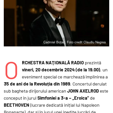
Cadmiel Boțac, Foto credit Claudiu Negrea
O
RCHESTRA NAŢIONALĂ RADIO
prezintă
vineri,
20 decembrie 2024 (de la 19.00)
, un
eveniment special ce marchează împlinirea a
35 de ani de la Revoluția din 1989
. Concertul derulat
sub bagheta dirijorului american
JOHN AXELROD
este
conceput în jurul
Simfoniei a 3-a – „Eroica”
de
BEETHOVEN
(lucrare dedicată inițial lui Napoleon
Bonaparte), dar și în jurul unei inedite lucrări de