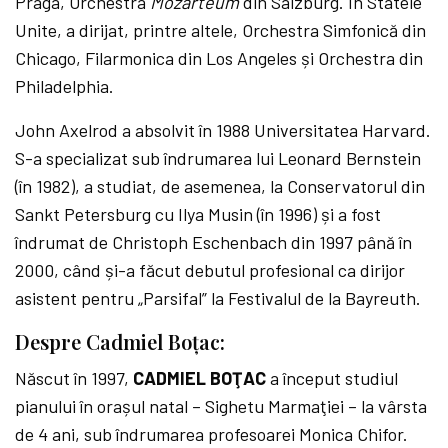
Praga, Orchestra
Mozarteum
din Salzburg. În Statele
Unite, a dirijat, printre altele, Orchestra Simfonică din
Chicago, Filarmonica din Los Angeles și Orchestra din
Philadelphia.
John Axelrod a absolvit în 1988 Universitatea Harvard.
S-a specializat sub îndrumarea lui Leonard Bernstein
(în 1982), a studiat, de asemenea, la Conservatorul din
Sankt Petersburg cu Ilya Musin (în 1996) și a fost
îndrumat de Christoph Eschenbach din 1997 până în
2000, când și-a făcut debutul profesional ca dirijor
asistent pentru „Parsifal” la Festivalul de la Bayreuth.
Despre Cadmiel Boțac:
Născut în 1997,
CADMIEL BOŢAC
a început studiul
pianului în orașul natal – Sighetu Marmaţiei – la vârsta
de 4 ani, sub îndrumarea profesoarei Monica Chifor.