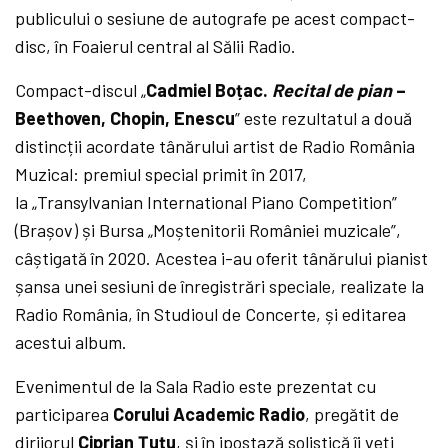
publicului o sesiune de autografe pe acest compact-
disc, în Foaierul central al Sălii Radio.
Compact-discul „
Cadmiel Boțac.
Recital de pian
–
Beethoven, Chopin, Enescu
” este rezultatul a două
distincții acordate tânărului artist de Radio România
Muzical: premiul special primit în 2017,
la „Transylvanian International Piano Competition”
(Brașov) și Bursa „Moștenitorii României muzicale”,
câștigată în 2020. Acestea i-au oferit tânărului pianist
șansa unei sesiuni de înregistrări speciale, realizate la
Radio România, în Studioul de Concerte, și editarea
acestui album.
Evenimentul de la Sala Radio este prezentat cu
participarea
Corului Academic Radio
, pregătit de
dirijorul
Ciprian Țuțu
, și în ipostază solistică îi veți