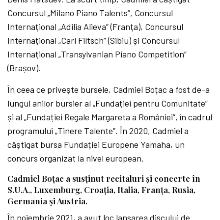
Concursul „Milano Piano Talents”, Concursul
Internaţional „Adilia Alieva” (Franţa), Concursul
Internațional „Carl Filtsch” (Sibiu) și Concursul
Internațional „Transylvanian Piano Competition”
(Brașov).
În ceea ce privește bursele, Cadmiel Boțac a fost de-a
lungul anilor bursier al „Fundației pentru Comunitate”
și al „Fundației Regale Margareta a României”, în cadrul
programului „Tinere Talente”. În 2020, Cadmiel a
câștigat bursa Fundației Europene Yamaha, un
concurs organizat la nivel european.
Cadmiel Boțac a susţinut recitaluri și concerte în
S.U.A., Luxemburg, Croația, Italia, Franţa, Rusia,
Germania și Austria.
În noiembrie 2021, a avut loc lansarea discului de