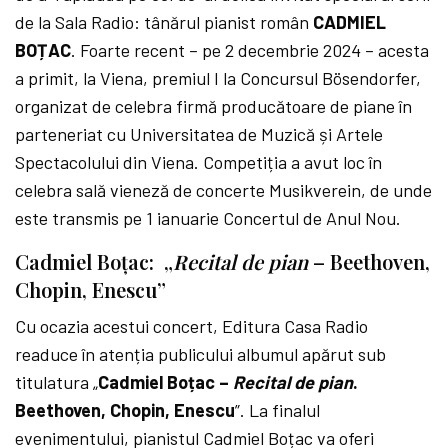
de la Sala Radio: tânărul pianist român
CADMIEL
BOȚAC
. Foarte recent – pe 2 decembrie 2024 – acesta
a primit, la Viena, premiul I la Concursul Bösendorfer,
organizat de celebra firmă producătoare de piane în
parteneriat cu Universitatea de Muzică și Artele
Spectacolului din Viena. Competiția a avut loc în
celebra sală vieneză de concerte Musikverein, de unde
este transmis pe 1 ianuarie Concertul de Anul Nou.
Cadmiel Boțac: „
Recital de pian
– Beethoven,
Chopin, Enescu”
Cu ocazia acestui concert, Editura Casa Radio
readuce în atenția publicului albumul apărut sub
titulatura „
Cadmiel Boțac –
Recital de pian
.
Beethoven, Chopin, Enescu
”. La finalul
evenimentului, pianistul Cadmiel Boțac va oferi