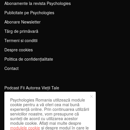
Abonamente la revista Psychologies
Publicitate pe Psychologies
Abonare Newsletter
Tărg de primăvară
Termeni si conditii
Despre cookies
Politica de confidențialitate
Contact
Podcast Fii Autorea Vieții Tale
Evenimente Fii Autoarea Vieții Tale!
Psychologies Romania utilizează module
cookie pentru a vă oferi cea mai bună
SportEdu
experiență online. Prin continuarea utilizării
serviciilor noastre, vom presupune că
Antrenament Mental pentru Sportivi
sunteți de acord cu utilizarea acestor
module cookie. Aflați mai multe despre
Learning Network
modulele cookie
și despre modul în care le