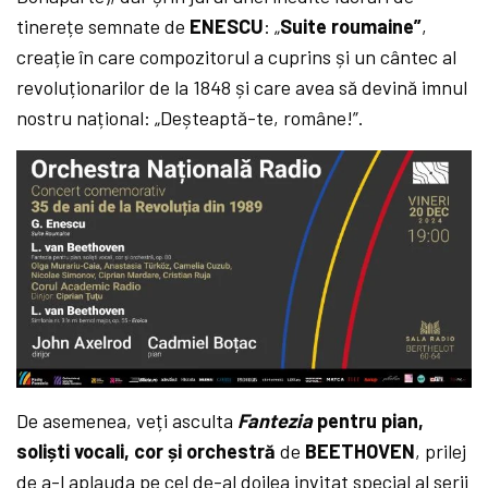
tinerețe semnate de
ENESCU
: „
Suite roumaine”
,
creație în care compozitorul a cuprins și un cântec al
revoluționarilor de la 1848 și care avea să devină imnul
nostru național: „Deșteaptă-te, române!”.
De asemenea, veți asculta
Fantezia
pentru pian,
soliști vocali, cor și orchestră
de
BEETHOVEN
, prilej
de a-l aplauda pe cel de-al doilea invitat special al serii