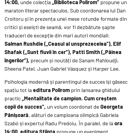
14:00,
unde colecția
„Biblioteca Polirom”
propune un
maraton literar spectaculos. Sub coordonarea lui Dan
Croitoru și în prezența unei mese rotunde formate din
critici și eseiști de seamă, vor fi dezbătute șapte
traduceri de excepție din mari autori mondiali:
Salman Rushdie („Ceasul al unsprezecelea”),
Elif
Shafak („Sunt fluvii în cer”),
Patti Smith („Pâinea
îngerilor”),
precum și noutăți de Sanam Mahloudji,
Sheena Patel, Juan Gabriel Vásquez și Harper Lee.
Psihologia modernă și parentingul de succes își găsesc
spațiu tot la
editura Polirom
prin lansarea ghidului
practic
„Mentalitate de campion. Cum creștem
copii de succes”,
un volum coordonat de
Georgeta
Pânișoară
, alături de campioana olimpică Gabriela
Szabó și expertul Radu Predoiu. În paralel, de la
ora
14:00
,
editura Știința
propune un eveniment