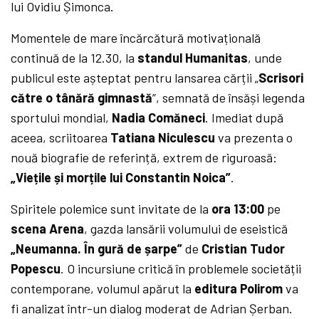
lui Ovidiu Șimonca.
Momentele de mare încărcătură motivațională
continuă de la 12.30, la
standul Humanitas
, unde
publicul este așteptat pentru lansarea cărții „
Scrisori
către o tânără gimnastă
”, semnată de însăși legenda
sportului mondial,
Nadia Comăneci
. Imediat după
aceea, scriitoarea
Tatiana Niculescu
va prezenta o
nouă biografie de referință, extrem de riguroasă:
„Viețile și morțile lui Constantin Noica”
.
Spiritele polemice sunt invitate de la
ora 13:00
pe
scena Arena
, gazda lansării volumului de eseistică
„Neumanna. În gură de șarpe”
de
Cristian Tudor
Popescu
. O incursiune critică în problemele societății
contemporane, volumul apărut la
editura Polirom
va
fi analizat într-un dialog moderat de Adrian Șerban.