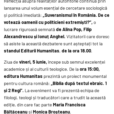
Reflecția asupra realităților autohtone continuă prin
lansarea unui volum esențial de cercetare sociologică
și politică imediată:
„Suveranismul în România. De ce
votează oamenii cu politicieni extremiști?”,
o
lucrare riguroasă semnată
de Alina Pop, Filip
Alexandrescu și Ionuț Anghel.
Vizitatorii care doresc
să asiste la această dezbatere sunt așteptați tot la
standul Editurii Humanitas
,
de la ora 18.00
.
Ziua de
vineri, 5 iunie,
începe sub semnul excelenței
academice și al culturii teologice. De la
ora 15:00,
editura Humanitas
prezintă un proiect monumental
pentru cultura română:
„Biblia după textul ebraic. 1
și 2 Regi”.
La eveniment va fi prezentă echipa de
filologi, teologi și traducători care a trudit la această
ediție, din care fac parte
Maria Francisca
Băltăceanu
și
Monica Broșteanu
.