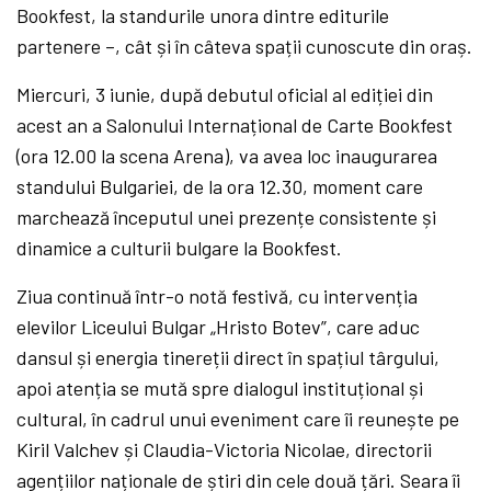
Bookfest, la standurile unora dintre editurile
partenere –, cât și în câteva spații cunoscute din oraș.
Miercuri, 3 iunie, după debutul oficial al ediției din
acest an a Salonului Internațional de Carte Bookfest
(ora 12.00 la scena Arena), va avea loc inaugurarea
standului Bulgariei, de la ora 12.30, moment care
marchează începutul unei prezențe consistente și
dinamice a culturii bulgare la Bookfest.
Ziua continuă într-o notă festivă, cu intervenția
elevilor Liceului Bulgar „Hristo Botev”, care aduc
dansul și energia tinereții direct în spațiul târgului,
apoi atenția se mută spre dialogul instituțional și
cultural, în cadrul unui eveniment care îi reunește pe
Kiril Valchev și Claudia-Victoria Nicolae, directorii
agențiilor naționale de știri din cele două țări. Seara îi