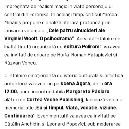
impregnată de realism magic în viața personajului
central din Ferenike. În același timp, criticul Mircea
Mihăieș propune o analiză literară profundă prin
lansarea volumului
„Cele patru sinucideri ale
Virginiei Woolf. O psihodramă”
. Această întâlnire de
înaltă ținută organizată de
editura Polirom
îi va avea
ca invitați de onoare pe Horia-Roman Patapievici și
Răzvan Voncu.
O întâlnire emoționantă cu istoria culturală și artistică
autohtonă va avea loc pe
scena Agora
, de la
ora
12:00
, unde inconfundabila
Margareta Pâslaru
,
alături de
Curtea Veche Publishing
, lansează volumul
memorialistic „
Eu și timpul. Viață, vocație, viziune.
Continuarea
”. Evenimentul îi va avea ca invitați pe
Cătălin Anchidin și Leonard Popovici, sub moderarea