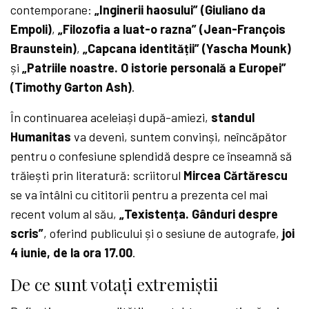
contemporane:
„Inginerii haosului” (Giuliano da
Empoli)
,
„Filozofia a luat-o razna” (Jean-François
Braunstein)
,
„Capcana identității” (Yascha Mounk)
și
„Patriile noastre. O istorie personală a Europei”
(Timothy Garton Ash)
.
În continuarea aceleiași după-amiezi,
standul
Humanitas
va deveni, suntem convinși, neîncăpător
pentru o confesiune splendidă despre ce înseamnă să
trăiești prin literatură: scriitorul
Mircea Cărtărescu
se va întâlni cu cititorii pentru a prezenta cel mai
recent volum al său,
„Texistența. Gânduri despre
scris”
, oferind publicului și o sesiune de autografe,
joi
4 iunie, de la ora 17.00
.
De ce sunt votați extremiștii