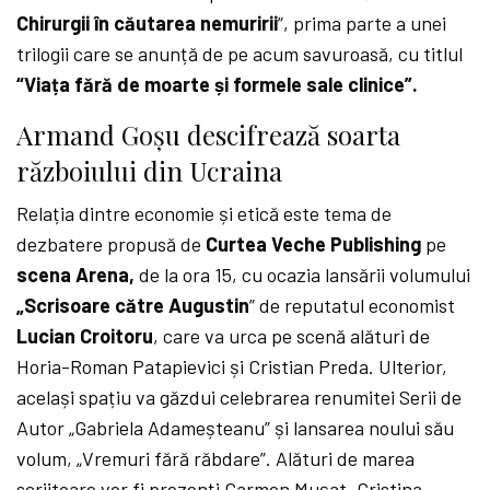
Chirurgii în căutarea nemuririi
”, prima parte a unei
trilogii care se anunță de pe acum savuroasă, cu titlul
“Viața fără de moarte și formele sale clinice”.
Armand Goșu descifrează soarta
războiului din Ucraina
Relația dintre economie și etică este tema de
dezbatere propusă de
Curtea Veche Publishing
pe
scena Arena,
de la ora 15, cu ocazia lansării volumului
„Scrisoare către Augustin
” de reputatul economist
Lucian Croitoru
, care va urca pe scenă alături de
Horia-Roman Patapievici și Cristian Preda. Ulterior,
același spațiu va găzdui celebrarea renumitei Serii de
Autor „Gabriela Adameșteanu” și lansarea noului său
volum, „Vremuri fără răbdare”. Alături de marea
scriitoare vor fi prezenți Carmen Mușat, Cristina