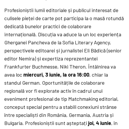
Profesioniștii lumii editoriale și publicul interesat de
culisele pieței de carte pot participa la o masă rotundă
dedicată bunelor practici de colaborare
internațională. Discuția va aduce la un loc experiența
Gherganei Pancheva de la Sofia Literary Agency,
perspectivele editoarei și jurnalistei Eli Bădică (senior
editor Nemira) și expertiza reprezentantei
Frankfurter Buchmesse, Niki Theron. Întâlnirea va
avea loc
miercuri, 3 iunie, la ora 16:00
, chiar la
standul German. Oportunitățile de colaborare
regională vor fi explorate activ în cadrul unui
eveniment profesional de tip Matchmaking editorial,
conceput special pentru a stabili conexiuni strânse
între specialiști din România, Germania, Austria și
Bulgaria. Profesioniștii sunt așteptați
joi, 4 iunie
, în