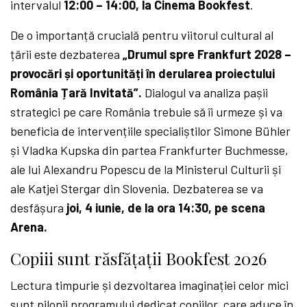
intervalul
12:00 – 14:00, la Cinema Bookfest
.
De o importanță crucială pentru viitorul cultural al
țării este dezbaterea
„Drumul spre Frankfurt 2028 –
provocări și oportunități în derularea proiectului
România Țară Invitată”.
Dialogul va analiza pașii
strategici pe care România trebuie să îi urmeze și va
beneficia de intervențiile specialiștilor Simone Bühler
și Vladka Kupska din partea Frankfurter Buchmesse,
ale lui Alexandru Popescu de la Ministerul Culturii și
ale Katjei Stergar din Slovenia. Dezbaterea se va
desfășura
joi, 4 iunie, de la ora 14:30, pe scena
Arena.
Copiii sunt răsfățații Bookfest 2026
Lectura timpurie și dezvoltarea imaginației celor mici
sunt pilonii programului dedicat copiilor, care aduce în