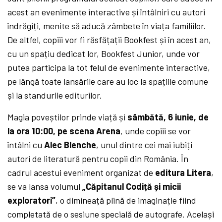
acest an evenimente interactive și întâlniri cu autori
îndrăgiți, menite să aducă zâmbete în viața familiilor.
De altfel, copiii vor fi răsfățații Bookfest și în acest an,
cu un spațiu dedicat lor, Bookfest Junior, unde vor
putea participa la tot felul de evenimente interactive,
pe lângă toate lansările care au loc la spațiile comune
și la standurile editurilor.
Magia poveștilor prinde viață și
sâmbătă, 6 iunie, de
la ora 10:00, pe scena Arena
, unde copiii se vor
întâlni cu
Alec Blenche
, unul dintre cei mai iubiți
autori de literatură pentru copii din România. În
cadrul acestui eveniment organizat de
editura Litera
,
se va lansa volumul
„Căpitanul Codiță și micii
exploratori”
, o dimineață plină de imaginație fiind
completată de o sesiune specială de autografe. Același