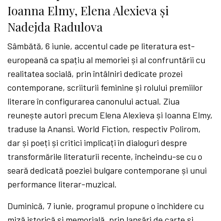
Ioanna Elmy, Elena Alexieva și
Nadejda Radulova
Sâmbătă, 6 iunie, accentul cade pe literatura est-
europeană ca spațiu al memoriei și al confruntării cu
realitatea socială, prin întâlniri dedicate prozei
contemporane, scriiturii feminine și rolului premiilor
literare în configurarea canonului actual. Ziua
reunește autori precum Elena Alexieva și Ioanna Elmy,
traduse la Anansi. World Fiction, respectiv Polirom,
dar și poeți și critici implicați în dialoguri despre
transformările literaturii recente, încheindu-se cu o
seară dedicată poeziei bulgare contemporane și unui
performance literar-muzical.
Duminică, 7 iunie, programul propune o închidere cu
miză istorică și memorială, prin lansări de carte și