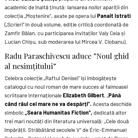
academic de înaltă ținută: lansarea noilor apariții din
colecția „Moștenire”, axate pe opera lui
Panait Istrati
(„Scrieri” în două volume, ediție critică coordonată de
Zamfir Bălan, cu participarea invitaților Valy Ceia și
Lucian Chișu, sub moderarea lui Mircea V. Ciobanu).
Radu Paraschivescu aduce ”Noul ghid
al nesimțitului”
Celebra colecție „Raftul Denisei” își îmbogățește
catalogul cu noul roman de mare succes al faimoasei
scriitoare internaționale
Elizabeth Gilbert
, „
Până
când râul cel mare ne va despărți”.
Acesta deschide
simbolic
„Seara Humanitas Fiction”,
dedicată altor
trei mari noutăți din literatura universală: „Cele două
împărății. Străbătând secolele V” de Éric-Emmanuel