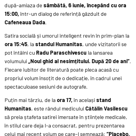
după-amiaza de
sâmbătă, 6 iunie, începând cu ora
15:00,
într-un dialog de referință găzduit de
Cafeneaua Dada
.
Satira socială și umorul inteligent revin în prim-plan la
ora 15:45
, la
standul Humanitas
, unde vizitatorii se
pot întâlni cu
Radu Paraschivescu
la lansarea
volumului
„Noul ghid al nesimțitului. După 20 de ani”
.
Fiecare iubitor de literatură poate pleca acasă cu
propriul volum însoțit de o dedicație, în cadrul unei
spectaculoase sesiuni de autografe.
Puțin mai târziu, de la
ora 17,
în același
stand
Humanitas
, este rândul medicului
Cătălin Vasilescu
să preia ștafeta satirei imersate în științele medicale,
în stilul care deja l-a consacrat, pentru prezentarea
celui mai recent volum pe care-l semnează:
“Placebo.