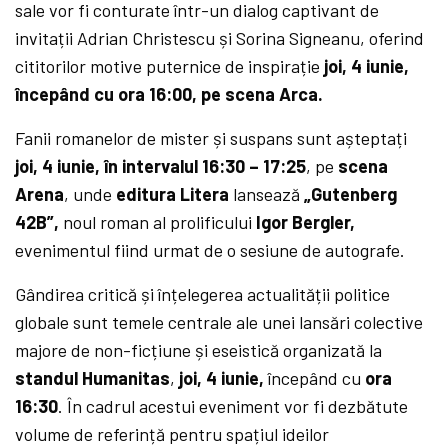
sale vor fi conturate într-un dialog captivant de
invitații Adrian Christescu și Sorina Signeanu, oferind
cititorilor motive puternice de inspirație
joi, 4 iunie,
începând cu ora 16:00, pe scena Arca.
Fanii romanelor de mister și suspans sunt așteptați
joi, 4 iunie, în intervalul 16:30 – 17:25
, pe
scena
Arena
, unde
editura Litera
lansează
„Gutenberg
42B”,
noul roman al prolificului
Igor Bergler,
evenimentul fiind urmat de o sesiune de autografe.
Gândirea critică și înțelegerea actualității politice
globale sunt temele centrale ale unei lansări colective
majore de non-ficțiune și eseistică organizată la
standul Humanitas
,
joi, 4 iunie,
începând cu
ora
16:30
. În cadrul acestui eveniment vor fi dezbătute
volume de referință pentru spațiul ideilor