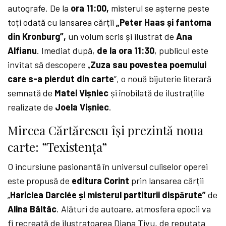
autografe. De la
ora 11:00,
misterul se așterne peste
toți odată cu lansarea cărții
„Peter Haas și fantoma
din Kronburg”,
un volum scris și ilustrat de
Ana
Alfianu
. Imediat după,
de la ora 11:30
, publicul este
invitat să descopere „
Zuza sau povestea poemului
care s-a pierdut din carte
”, o nouă bijuterie literară
semnată de
Matei Vișniec
și înobilată de ilustrațiile
realizate de
Joela Vișniec
.
Mircea Cărtărescu își prezintă noua
carte: ”Texistența”
O incursiune pasionantă în universul culiselor operei
este propusă de
editura Corint
prin lansarea cărții
„
Hariclea Darclée și misterul partiturii dispărute”
de
Alina Bâltâc
. Alături de autoare, atmosfera epocii va
fi recreată de ilustratoarea Diana Tivu, de reputata