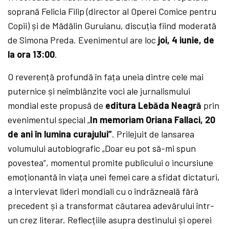
soprană Felicia Filip (director al Operei Comice pentru
Copii) și de Mădălin Guruianu, discuția fiind moderată
de Simona Preda. Evenimentul are loc
joi, 4 iunie, de
la ora 13:00
.
O reverență profundă în fața uneia dintre cele mai
puternice și neîmblânzite voci ale jurnalismului
mondial este propusă de
editura Lebăda Neagră
prin
evenimentul special „
In memoriam Oriana Fallaci, 20
de ani în lumina curajului”
. Prilejuit de lansarea
volumului autobiografic „Doar eu pot să-mi spun
povestea”, momentul promite publicului o incursiune
emoționantă în viața unei femei care a sfidat dictaturi,
a intervievat lideri mondiali cu o îndrăzneală fără
precedent și a transformat căutarea adevărului într-
un crez literar. Reflecțiile asupra destinului și operei