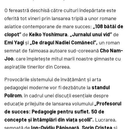
O fereastră deschisă către culturi îndepărtate este
oferită tot vineri prin lansarea triplă a unor romane
asiatice contemporane de mare succes:
„108 bătăi de
clopot”
de
Keiko Yoshimura
,
„Jurnalul unui vid”
de
Emi Yagi
și
„De dragul Nadiei Comăneci”,
un roman
semnat de faimoasa autoare sud-coreeană
Cho Nam-
Joo
, care împletește mitul marii noastre gimnaste cu
aspirațiile tinerilor din Coreea.
Provocările sistemului de învățământ și arta
pedagogiei moderne vor fi dezbătute la
standul
Polirom
, în cadrul unei discuții esențiale despre
educație prilejuite de lansarea volumului
„Profesorul
de succes: Pedagogie pentru suflet. 50 de
concepte și întâmplări din viața școlii”.
Lucrarea,
semnată de
Ion-Ovidiu Pânișoară
,
Sorin Cristea
și