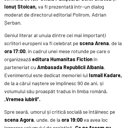
Ionuț Stoican,
va fi prezentată într-un dialog
moderat de directorul editorial Polirom, Adrian
Șerban.
Geniul literar al unuia dintre cei mai importanți
scriitori europeni va fi celebrat pe
scena Arena
, de la
ora 17:00
, în cadrul unei mese rotunde pe care o
organizează
editura Humanitas Fiction
în
parteneriat cu
Ambasada Republicii Albania
.
Evenimentul este dedicat memoriei lui
Ismail Kadare,
de la a cărui naștere se împlinesc 90 de ani, și
volumului său proaspăt tradus în limba română,
„
Vremea iubirii”.
Spre seară, umorul și critică socială se întâlnesc pe
scena Agora
, unde, de la
ora 19:00
va avea loc
lansarea volumului de eseistică
„Ce ne facem cu