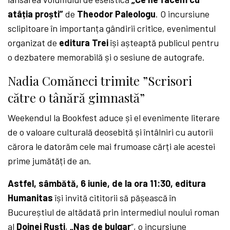
atâția proști”
de
Theodor Paleologu
. O incursiune
sclipitoare în importanța gândirii critice, evenimentul
organizat de
editura Trei
își așteaptă publicul pentru
o dezbatere memorabilă și o sesiune de autografe.
Nadia Comăneci trimite ”Scrisori
către o tânără gimnastă”
Weekendul la Bookfest aduce și el evenimente literare
de o valoare culturală deosebită și întâlniri cu autorii
cărora le datorăm cele mai frumoase cărți ale acestei
prime jumătăți de an.
Astfel, sâmbătă, 6 iunie, de la ora 11:30,
editura
Humanitas
își invită cititorii să pășească în
Bucureștiul de altădată prin intermediul noului roman
al
Doinei Ruști
,
„Nas de bulgar
”, o incursiune