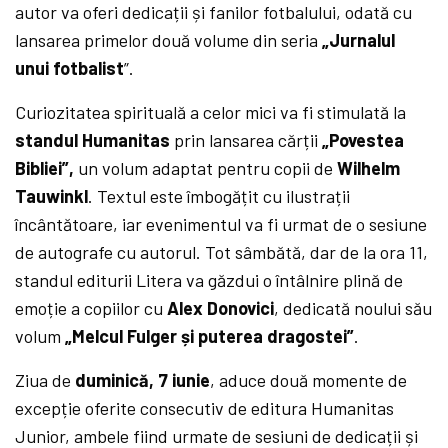
autor va oferi dedicații și fanilor fotbalului, odată cu
lansarea primelor două volume din seria
„Jurnalul
unui fotbalist
”.
Curiozitatea spirituală a celor mici va fi stimulată la
standul Humanitas
prin lansarea cărții
„Povestea
Bibliei”,
un volum adaptat pentru copii de
Wilhelm
Tauwinkl
. Textul este îmbogățit cu ilustrații
încântătoare, iar evenimentul va fi urmat de o sesiune
de autografe cu autorul. Tot sâmbătă, dar de la ora 11,
standul editurii Litera va găzdui o întâlnire plină de
emoție a copiilor cu
Alex Donovici
, dedicată noului său
volum
„Melcul Fulger și puterea dragostei”
.
Ziua de
duminică, 7 iunie
, aduce două momente de
excepție oferite consecutiv de editura Humanitas
Junior, ambele fiind urmate de sesiuni de dedicații și