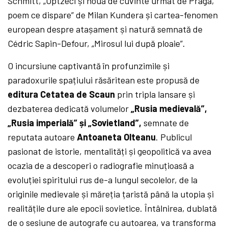
Schmitt, „Optzeci și nouă de cuvinte urmat de Praga,
poem ce dispare” de Milan Kundera și cartea-fenomen
european despre atașament și natură semnată de
Cédric Sapin-Defour, „Mirosul lui după ploaie”.
O incursiune captivantă în profunzimile și
paradoxurile spațiului răsăritean este propusă de
editura Cetatea de Scaun
prin tripla lansare și
dezbaterea dedicată volumelor
„Rusia medievală”,
„Rusia imperială” și „Sovietland”,
semnate de
reputata autoare
Antoaneta Olteanu
. Publicul
pasionat de istorie, mentalități și geopolitică va avea
ocazia de a descoperi o radiografie minuțioasă a
evoluției spiritului rus de-a lungul secolelor, de la
originile medievale și măreția țaristă până la utopia și
realitățile dure ale epocii sovietice. Întâlnirea, dublată
de o sesiune de autografe cu autoarea, va transforma