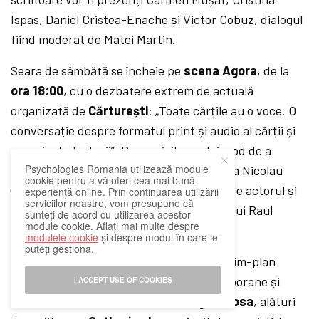
Ispas, Daniel Cristea-Enache și Victor Cobuz, dialogul
fiind moderat de Matei Martin.
Seara de sâmbătă se încheie pe
scena Agora
, de la
ora 18:00
, cu o dezbatere extrem de actuală
organizată de
Cărturești
: „Toate cărțile au o voce. O
conversație despre formatul print și audio al cărții și
experiența lecturii”. Provocările noului mod de a
Psychologies Romania utilizează module
consuma povestea vor fi discutate de Ana Nicolau
cookie pentru a vă oferi cea mai bună
(Nemira), Ana Antonescu (AudioTribe) și de actorul și
experiență online. Prin continuarea utilizării
serviciilor noastre, vom presupune că
naratorul Mihai Baranga, sub moderarea lui Raul
sunteți de acord cu utilizarea acestor
module cookie. Aflați mai multe despre
Pavel.
modulele cookie
și despre modul în care le
puteți gestiona.
Ultima zi a Salonului de Carte aduce în prim-plan
analize lucide asupra realităților contemporane și
I ACCEPT USE OF COOKIES
testamentul literar al lui
Mario Vargas Llosa
, alături