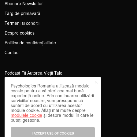
Abonare Newsletter
Tărg de primăvară
Termeni si conditii
Despre cookies
Politica de confidențialitate
Contact
Podcast Fii Autorea Vieții Tale
Evenimente Fii Autoarea Vieții Tale!
Psychologies Romania utilizează module
cookie pentru a vă oferi cea mai bună
SportEdu
experiență online. Prin continuarea utilizării
serviciilor noastre, vom presupune că
Antrenament Mental pentru Sportivi
sunteți de acord cu utilizarea acestor
module cookie. Aflați mai multe despre
Learning Network
modulele cookie
și despre modul în care le
puteți gestiona.
WEnough
Reward & Engage
I ACCEPT USE OF COOKIES