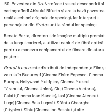
‘60. Povestea din
Grota
reface
traseul descoperirii și
cartografierii Abisului Bifurto și are la bază povestea
reală a echipei originale de speologi, iar interpreții
personajelor din
Grota
sunt la rândul lor speologi.
Renato Berta, directorul de imagine multiplu premiat
de-a lungul carierei, a utilizat cabluri de fibră optică
pentru a manevra echipamentul de filmare din afara
peșterii.
Grota/ Il buco
este distribuit de Independența Film și
va rula în
București (Cinema Elvire Popesco, Cinema
Europa, Hollywood Multiplex, Cinema Muzeul
Țăranului, Cinema Union), Cluj (Cinema Victoria),
Galați (Cinema Ioan Manole), Iași (Cinema Ateneu),
Lugoj (Cinema Bela Lugosi), Sfântu Gheorghe
(Cityplex), Sibiu (Cinema Ion Besoiu) și alte