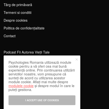
Tărg de primăvară
Termeni si conditii
Despre cookies
Politica de confidențialitate
Contact
Podcast Fii Autorea Vieții Tale
Evenimente Fii Autoarea Vieții Tale!
Psychologies Romania utilizează module
cookie pentru a vă oferi cea mai bună
SportEdu
experiență online. Prin continuarea utilizării
serviciilor noastre, vom presupune că
Antrenament Mental pentru Sportivi
sunteți de acord cu utilizarea acestor
module cookie. Aflați mai multe despre
Learning Network
modulele cookie
și despre modul în care le
puteți gestiona.
WEnough
Reward & Engage
I ACCEPT USE OF COOKIES