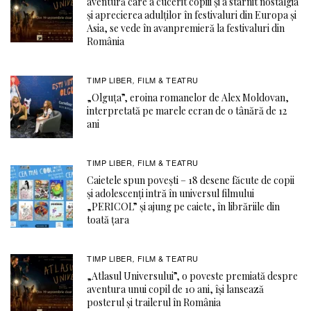
aventură care a cucerit copiii și a stârnit nostalgia
și aprecierea adulților în festivaluri din Europa și
Asia, se vede în avanpremieră la festivaluri din
România
TIMP LIBER
FILM & TEATRU
,
„Olguța”, eroina romanelor de Alex Moldovan,
interpretată pe marele ecran de o tânără de 12
ani
TIMP LIBER
FILM & TEATRU
,
Caietele spun povești – 18 desene făcute de copii
și adolescenți intră în universul filmului
„PERICOL” și ajung pe caiete, în librăriile din
toată țara
TIMP LIBER
FILM & TEATRU
,
„Atlasul Universului”, o poveste premiată despre
aventura unui copil de 10 ani, își lansează
posterul și trailerul în România