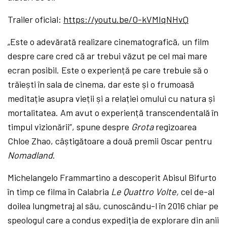
Trailer oficial:
https://youtu.be/O-kVMIqNHvQ
„Este o adevărată realizare cinematografică, un film
despre care cred că ar trebui văzut pe cel mai mare
ecran posibil. Este o experiență pe care trebuie să o
trăiești în sala de cinema, dar este și o frumoasă
meditație asupra vieții și a relației omului cu natura și
mortalitatea. Am avut o experiență transcendentală în
timpul vizionării”, spune despre
Grota
regizoarea
Chloe Zhao, câștigătoare a două premii Oscar pentru
Nomadland
.
Michelangelo Frammartino a descoperit Abisul Bifurto
în timp ce filma în Calabria
Le Quattro Volte,
cel de-al
doilea
lungmetraj al său, cunoscându-l în 2016 chiar pe
speologul care a condus expediția de explorare din anii