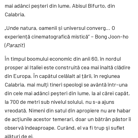
mai adânci peșteri din lume, Abisul Bifurto, din
Calabria.
„Unde natura, oamenii și universul converg… O
experiență cinematografică mistică” – Bong Joon-ho
(
Parazit
)
În timpul boomului economic din anii 60, în nordul
prosper al Italiei este construită cea mai înaltă clădire
din Europa. În capătul celălalt al țării, în regiunea
Calabria, mai mulţi tineri speologi se avântă într-una
din cele mai adânci peşteri din lume, la al cărei capăt,
la 700 de metri sub nivelul solului, nu s-a ajuns
vreodată. Nimeni din satul din apropiere nu are habar
de acţiunile acestor temerari, doar un bătrân păstor îi
observă îndeaproape. Curând, el va fi trup şi suflet
alături de ei.