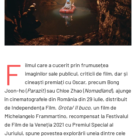
F
ilmul care a cucerit prin frumusețea
imaginilor sale publicul, criticii de film, dar și
cineaști premiați cu Oscar, precum Bong
Joon-ho (
Parazit
) sau Chloe Zhao (
Nomadland
), ajunge
în cinematografele din România din 29 iulie, distribuit
de Independența Film.
Grota/ Il buco
, un film de
Michelangelo Frammartino, recompensat la Festivalul
de Film de la Veneția 2021 cu Premiul Special al
Juriului, spune povestea explorării uneia dintre cele