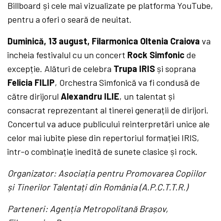
Billboard și cele mai vizualizate pe platforma YouTube,
pentru a oferi o seară de neuitat.
Duminică, 13 august, Filarmonica Oltenia Craiova
va
încheia festivalul cu un concert
Rock Simfonic
de
excepție. Alături de celebra
Trupa IRIS
și soprana
Felicia FILIP
, Orchestra Simfonică va fi condusă de
către dirijorul
Alexandru ILIE
, un talentat și
consacrat reprezentant al tinerei generații de dirijori.
Concertul va aduce publicului reinterpretări unice ale
celor mai iubite piese din repertoriul formației IRIS,
într-o combinație inedită de sunete clasice și rock.
Organizator: Asociația pentru Promovarea Copiilor
și Tinerilor Talentați din România (A.P.C.T.T.R.)
Parteneri: Agenția Metropolitană Brașov,