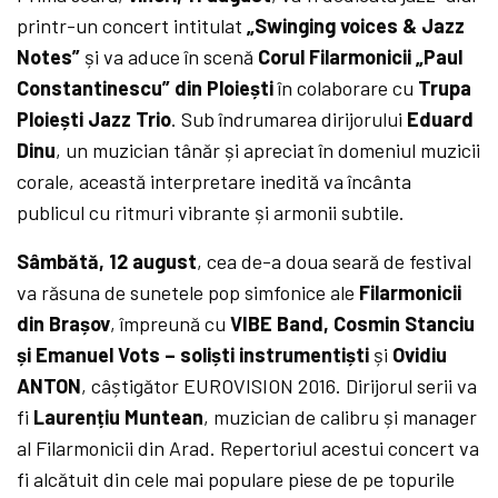
printr-un concert intitulat
„Swinging voices & Jazz
Notes”
și va aduce în scenă
Corul Filarmonicii „Paul
Constantinescu” din Ploiești
în colaborare cu
Trupa
Ploiești Jazz Trio
. Sub îndrumarea dirijorului
Eduard
Dinu
, un muzician tânăr și apreciat în domeniul muzicii
corale, această interpretare inedită va încânta
publicul cu ritmuri vibrante și armonii subtile.
Sâmbătă, 12 august
, cea de-a doua seară de festival
va răsuna de sunetele pop simfonice ale
Filarmonicii
din Brașov
, împreună cu
VIBE Band, Cosmin Stanciu
și Emanuel Vots – soliști instrumentiști
și
Ovidiu
ANTON
, câștigător EUROVISION 2016. Dirijorul serii va
fi
La
urențiu Muntean
, muzician de calibru și manager
al Filarmonicii din Arad. Repertoriul acestui concert va
fi alcătuit din cele mai populare piese de pe topurile