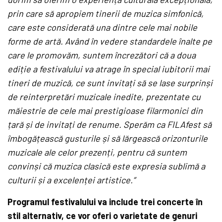
prin care să apropiem tinerii de muzica simfonică,
care este considerată una dintre cele mai nobile
forme de artă. Având în vedere standardele înalte pe
care le promovăm, suntem încrezători că a doua
ediție a festivalului va atrage în special iubitorii mai
tineri de muzică, ce sunt invitați să se lase surprinși
de reinterpretări muzicale inedite, prezentate cu
măiestrie de cele mai prestigioase filarmonici din
țară și de invitați de renume. Sperăm ca FILAfest să
îmbogățească gusturile și să lărgească orizonturile
muzicale ale celor prezenți, pentru că suntem
convinși că muzica clasică este expresia sublimă a
culturii și a excelenței artistice.”
Programul festivalului va include trei concerte în
stil alternativ, ce vor oferi o varietate de genuri