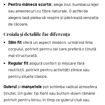
Pentru mânecă scurtă:
alege inul, bumbacul lejer
sau amestecuri cu fibre naturale. O astfel de
alegere lasă pielea să respire și păstrează senzația
de răcoare.
Croiala și detaliile fac diferența
Slim fit
oferă un aspect modern, urmărind linia
corpului, potrivit pentru cei care preferă o ținută
mai structurată.
Regular fit
asigură confort și mișcare fără
restricții, potrivit pentru activități zilnice sau
pentru siluete clasice.
Gulerul
și
manșetele
pot schimba radical atmosfera
ținutei. Un guler tip Kent sau button-down rămâne
potrivit pentru birou, în timp ce gulerul club sau