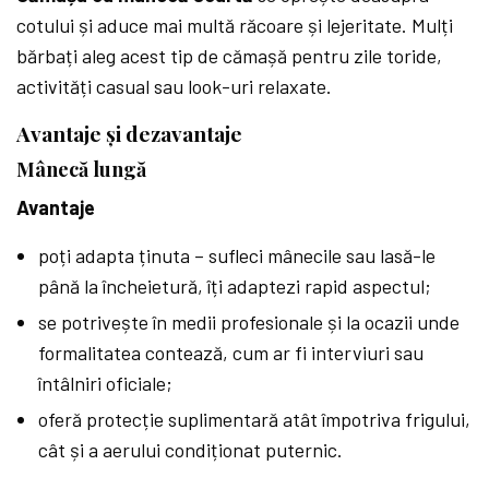
cotului și aduce mai multă răcoare și lejeritate. Mulți
bărbați aleg acest tip de cămașă pentru zile toride,
activități casual sau look-uri relaxate.
Avantaje și dezavantaje
Mânecă lungă
Avantaje
poți adapta ținuta – sufleci mânecile sau lasă-le
până la încheietură, îți adaptezi rapid aspectul;
se potrivește în medii profesionale și la ocazii unde
formalitatea contează, cum ar fi interviuri sau
întâlniri oficiale;
oferă protecție suplimentară atât împotriva frigului,
cât și a aerului condiționat puternic.