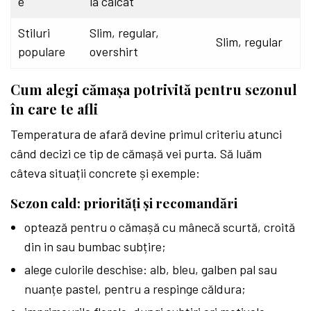
e
la călcat
Stiluri
Slim, regular,
Slim, regular
populare
overshirt
Cum alegi cămașa potrivită pentru sezonul
în care te afli
Temperatura de afară devine primul criteriu atunci
când decizi ce tip de cămașă vei purta. Să luăm
câteva situații concrete și exemple:
Sezon cald: priorități și recomandări
optează pentru o cămașă cu mânecă scurtă, croită
din in sau bumbac subțire;
alege culorile deschise: alb, bleu, galben pal sau
nuanțe pastel, pentru a respinge căldura;