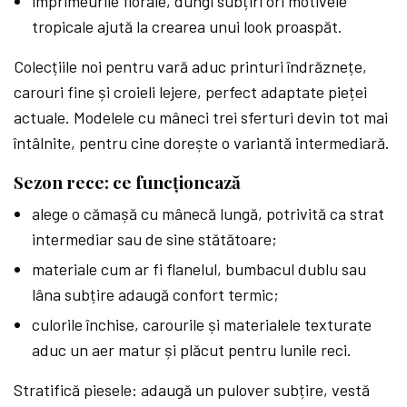
imprimeurile florale, dungi subțiri ori motivele
tropicale ajută la crearea unui look proaspăt.
Colecțiile noi pentru vară aduc printuri îndrăznețe,
carouri fine și croieli lejere, perfect adaptate pieței
actuale. Modelele cu mâneci trei sferturi devin tot mai
întâlnite, pentru cine dorește o variantă intermediară.
Sezon rece: ce funcționează
alege o cămașă cu mânecă lungă, potrivită ca strat
intermediar sau de sine stătătoare;
materiale cum ar fi flanelul, bumbacul dublu sau
lâna subțire adaugă confort termic;
culorile închise, carourile și materialele texturate
aduc un aer matur și plăcut pentru lunile reci.
Stratifică piesele: adaugă un pulover subțire, vestă