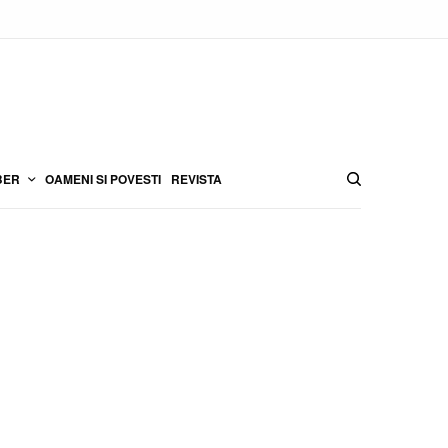
BER
OAMENI SI POVESTI
REVISTA