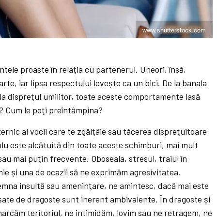
www.shutterstock.com
ele proaste în relaţia cu partenerul. Uneori, însă,
rte, iar lipsa respectului lovește ca un bici. De la banala
 la dispreţul umilitor, toate aceste comportamente lasă
a? Cum le poţi preîntâmpina?
rnic al vocii care te zgâlţâie sau tăcerea dispreţuitoare
lu este alcătuită din toate aceste schimburi, mai mult
sau mai puţin frecvente. Oboseala, stresul, traiul în
mie și una de ocazii să ne exprimăm agresivitatea.
semna insultă sau ameninţare, ne amintesc, dacă mai este
ate de dragoste sunt inerent ambivalente. În dragoste și
arcăm teritoriul, ne intimidăm, lovim sau ne retragem, ne