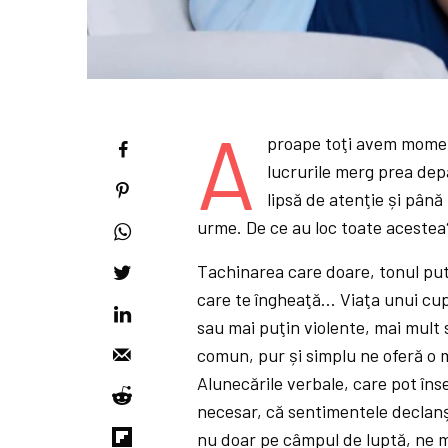
A
proape toţi avem moment
lucrurile merg prea depa
lipsă de atenţie și până
urme. De ce au loc toate aceste
Tachinarea care doare, tonul pute
care te îngheaţă… Viaţa unui cup
sau mai puţin violente, mai mult 
comun, pur și simplu ne oferă o 
Alunecările verbale, care pot în
necesar, că sentimentele declanș
nu doar pe câmpul de luptă, ne m