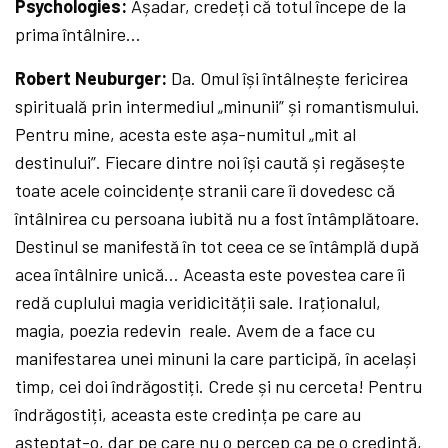
Psychologies:
Așadar, credeți că totul începe de la
prima întâlnire…
Robert Neuburger:
Da. Omul își întâlnește fericirea
spirituală prin intermediul „minunii” și romantismului.
Pentru mine, acesta este așa-numitul „mit al
destinului”. Fiecare dintre noi își caută și regăsește
toate acele coincidențe stranii care îi dovedesc că
întâlnirea cu persoana iubită nu a fost întâmplătoare.
Destinul se manifestă în tot ceea ce se întâmplă după
acea întâlnire unică… Aceasta este povestea care îi
redă cuplului magia veridicității sale. Iraționalul,
magia, poezia redevin reale. Avem de a face cu
manifestarea unei minuni la care participă, în același
timp, cei doi îndrăgostiți. Crede și nu cerceta! Pentru
îndrăgostiți, aceasta este credința pe care au
așteptat-o, dar pe care nu o percep ca pe o credință,