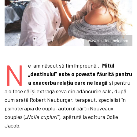
www.shutterstock.com
N
e-am născut să fim împreună…
Mitul
„destinului” este o poveste făurită pentru
a exacerba relația care ne leagă
și pentru
a o face să își extragă seva din adâncurile sale, după
cum arată Robert Neuburger, terapeut, specialist în
psihoterapia de cuplu, autorul cărții Nouveaux
couples (
„Noile cupluri”
), apărută la editura Odile
Jacob.