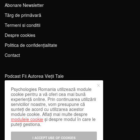
Abonare Newsletter
Tărg de primăvară
Termeni si conditii
Despre cookies
Politica de confidențialitate
Contact
Podcast Fii Autorea Vieții Tale
Evenimente Fii Autoarea Vieții Tale!
Psychologies Romania utilizează module
cookie pentru a vă oferi cea mai bună
SportEdu
experiență online. Prin continuarea utilizării
serviciilor noastre, vom presupune că
Antrenament Mental pentru Sportivi
sunteți de acord cu utilizarea acestor
module cookie. Aflați mai multe despre
Learning Network
modulele cookie
și despre modul în care le
puteți gestiona.
WEnough
Reward & Engage
I ACCEPT USE OF COOKIES