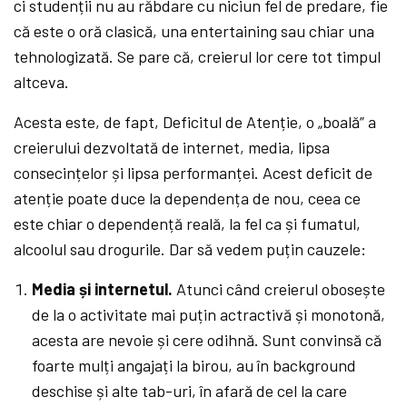
ci studenții nu au răbdare cu niciun fel de predare, fie
că este o oră clasică, una entertaining sau chiar una
tehnologizată. Se pare că, creierul lor cere tot timpul
altceva.
Acesta este, de fapt, Deficitul de Atenție, o „boală” a
creierului dezvoltată de internet, media, lipsa
consecințelor și lipsa performanței. Acest deficit de
atenție poate duce la dependența de nou, ceea ce
este chiar o dependență reală, la fel ca și fumatul,
alcoolul sau drogurile. Dar să vedem puțin cauzele:
Media și internetul.
Atunci când creierul obosește
de la o activitate mai puțin actractivă și monotonă,
acesta are nevoie și cere odihnă. Sunt convinsă că
foarte mulți angajați la birou, au în background
deschise și alte tab-uri, în afară de cel la care