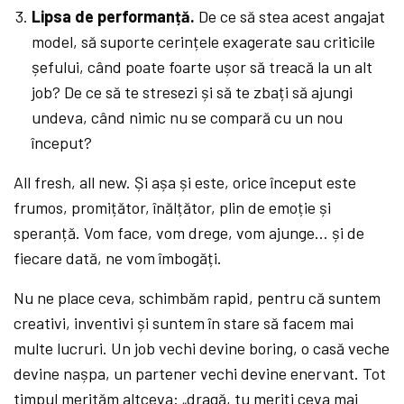
Lipsa de performanță.
De ce să stea acest angajat
model, să suporte cerințele exagerate sau criticile
șefului, când poate foarte ușor să treacă la un alt
job? De ce să te stresezi și să te zbați să ajungi
undeva, când nimic nu se compară cu un nou
început?
All fresh, all new. Și așa și este, orice început este
frumos, promițător, înălțător, plin de emoție și
speranță. Vom face, vom drege, vom ajunge… și de
fiecare dată, ne vom îmbogăți.
Nu ne place ceva, schimbăm rapid, pentru că suntem
creativi, inventivi și suntem în stare să facem mai
multe lucruri. Un job vechi devine boring, o casă veche
devine nașpa, un partener vechi devine enervant. Tot
timpul merităm altceva: „dragă, tu meriți ceva mai