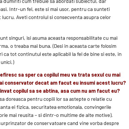
 va dumiriti cum trebuie sa abordati subiectul, dar
easi. Intr-un fel, este si mai usor, pentru ca sunteti
 lucru. Aveti controlul si consecventa asupra celor
unt singuri, isi asuma aceasta responsabilitate cu mai
urma, o treaba mai buna. (Desi in aceasta carte folosim
uri ca tot continutul este aplicabil la fel de bine si este, in
unici.)
efiresc sa sper ca copilul meu va trata sexul cu mai
mai conservator decat am facut eu insumi acest lucru?
 invat copilul sa se abtina, asa cum nu am facut eu?
sa doreasca pentru copiii lor sa astepte o relatie cu
nta ei fizica, securitatea emotionala, convingerile
orie mai reusita – si dintr-o multime de alte motive).
i surprinzator de conservatoare cand vine vorba despre