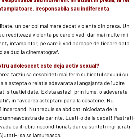
ntamplatoare, iresponsabila sau indiferenta
alitate, un pericol mai mare decat violenta din presa. Un
au reedi­teaza violenta pe care o vad, dar mai multe mii
ant, intamplator, pe care il vad aproape de fiecare data
d se duc la cinematograf.
stru adolescent este deja activ sexual?
rea tar­ziu sa deschideti mai ferm subiectul sexului cu
a a astepta o relatie adevarata si angajanta de iu­bire
ti situatiei date. Exista astazi, prin lume, o adevarata
atii“, in favoarea asteptarii pa­na la casatorie. Nu
 incercand. Nu trebuie sa abdicati niciodata de la
i dumneavoastra de parinte. Luati-o de la capat! Pastrati-
 vada ca il iubiti neconditionat, dar ca sun­teti ingrijorati
 Ajutati-l sa se lamureasca.