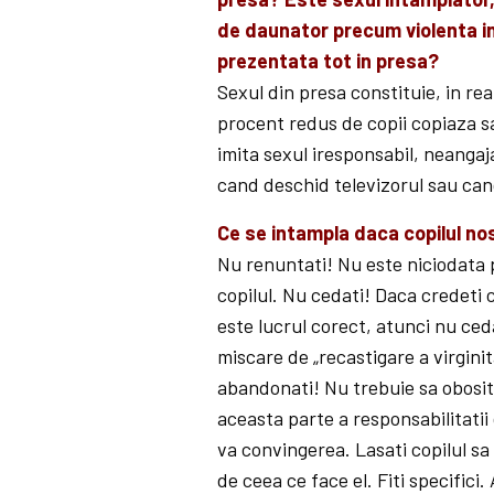
de daunator precum violenta i
prezentata tot in presa?
Sexul din presa constituie, in re
procent redus de co­pii copiaza s
imita sexul iresponsabil, neangaj
cand deschid televizorul sau can
Ce se intampla daca copilul no
Nu renuntati! Nu este niciodata p
copilul. Nu cedati! Daca credeti c
este lucrul corect, atunci nu ceda
miscare de „recastigare a virginit
abandonati! Nu trebuie sa obositi
aceasta parte a responsa­bilitati
va con­vin­gerea. Lasati copilul sa
de ceea ce face el. Fiti specifici.