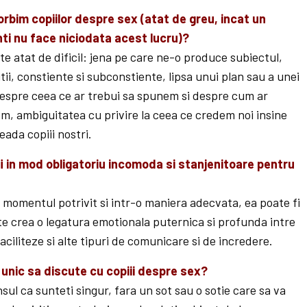
orbim copiilor despre sex (atat de greu, incat un
ti nu face niciodata acest lucru)?
te atat de dificil: jena pe care ne-o produce subiectul,
tii, constiente si subconstiente, lipsa unui plan sau a unei
 despre ceea ce ar trebui sa spunem si despre cum ar
, ambiguitatea cu privire la ceea ce credem noi insine
eada copiii nostri.
fi in mod obligatoriu incomoda si stanjenitoare pentru
 momentul potrivit si intr-o maniera adecvata, ea poate fi
ate crea o legatura emotionala puternica si profunda intre
ciliteze si alte tipuri de comunicare si de incredere.
 unic sa discute cu copiii despre sex?
ensul ca sunteti singur, fara un sot sau o sotie care sa va