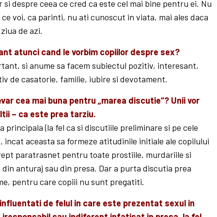
or si despre ceea ce cred ca este cel mai bine pentru ei. Nu
a ce voi, ca parinti, nu ati cunoscut in viata, mai ales daca
 ziua de azi.
ant atunci cand le vorbim copiilor despre sex?
tant, si anume sa facem subiectul pozitiv, interesant,
tiv de casatorie, familie, iubire si devotament.
evar cea mai buna pentru „marea discutie“? Unii vor
ii – ca este prea tarziu.
principala (la fel ca si discutiile preliminare si pe cele
incat aceasta sa formeze atitudinile initiale ale copilului
ept paratrasnet pentru toate prostiile, murdariile si
la din anturaj sau din presa. Dar a purta discutia prea
e, pentru care copiii nu sunt pregatiti.
influentati de felul in care este prezentat sexul in
iresponsabil sau indiferent infatisat in presa, la fel