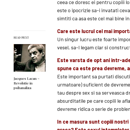
ceea ce doresc ei pentru copiii l
este o ipocrizie sa-i invatati cev
simtiti ca asa este cel mai bine in
Care este lucrul cel mai import
READ NEXT
Un singur lucru este foarte impor
vesel, sa-l legam clar si construc
Este varsta de opt ani intr-ad
spune ca este prea devreme, alt
Este important sa purtati discutia 
Jacques Lacan –
Revolutie in
urmatoare) suficient de devreme, 
psihanaliza
tau despre sex si sa serveasca dr
absurditatile pe care copiii le af
devreme ridica o serie de problem
In ce masura sunt copiii nostri 
presa? Este sexul intamplator, 