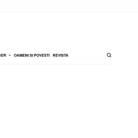
BER
OAMENI SI POVESTI
REVISTA