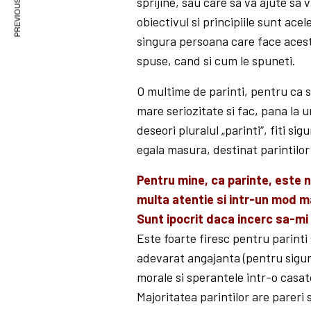
PREVIOUS ARTICLE
sprijine, sau care sa va ajute sa
obiectivul si principiile sunt acel
singura persoana care face acest
spuse, cand si cum le spuneti.
O multime de parinti, pentru ca s
mare seriozitate si fac, pana la 
deseori pluralul „parinti“, fiti sig
egala masura, destinat parintilor 
Pentru mine, ca parinte, este n
multa atentie si intr-un mod 
Sunt ipocrit daca incerc sa-mi
Este foarte firesc pentru parinti 
adevarat angajanta (pentru sigura
morale si sperantele intr-o casat
Majoritatea parintilor are parer