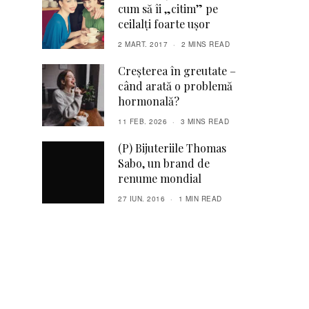
cum să îi „citim” pe
ceilalți foarte ușor
2 MART. 2017
2 MINS READ
Creșterea în greutate –
când arată o problemă
hormonală?
11 FEB. 2026
3 MINS READ
(P) Bijuteriile Thomas
Sabo, un brand de
renume mondial
27 IUN. 2016
1 MIN READ