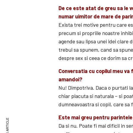
De ce este atat de greu sa le v
numar uimitor de mare de parin
Exista trei motive pentru care es
precum si propriile noastre inhibi
agende sau lipsa unei idei clare
trebui sa spunem, cand sa spunem
despre sex si ceea ce dorim sa cr
Conversatia cu copilul meu va 
amandoi?
Nu! Dimpotriva. Daca o purtati la
chiar placuta si naturala – si po
dumneavoastra si copil, care sa fa
Este mai greu pentru parintele
Da si nu. Poate fi mai dificil in s