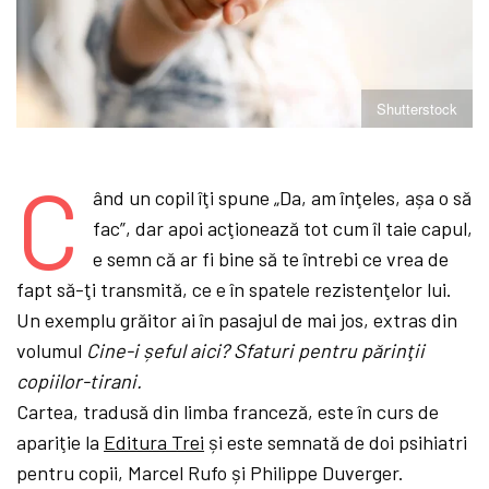
Shutterstock
C
ând un copil îţi spune „Da, am înţeles, așa o să
fac”, dar apoi acţionează tot cum îl taie capul,
e semn că ar fi bine să te întrebi ce vrea de
fapt să-ţi transmită, ce e în spatele rezistenţelor lui.
Un exemplu grăitor ai în pasajul de mai jos, extras din
volumul
Cine-i șeful aici? Sfaturi pentru părinţii
copiilor-tirani.
Cartea, tradusă din limba franceză, este în curs de
apariţie la
Editura Trei
și este semnată de doi psihiatri
pentru copii, Marcel Rufo și Philippe Duverger.