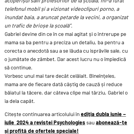
acoperișul sălii profesorilor de la școală, mi-a furat
telefonul mobil și a vizionat videoclipuri porno, a
inundat baia, a aruncat petarde la vecini, a organizat
un trafic de brioșe la școală”.
Gabriel devine din ce în ce mai agitat și o întrerupe pe
mama sa ba pentru a preciza un detaliu, ba pentru a
corecta o anecdotă sau a se lăuda cu isprăvile sale, cu
o jumătate de zâmbet. Dar acest lucru nu o împiedică
să continue.
Vorbesc unul mai tare decât celălalt. Bineînţeles,
mama are de fiecare dată câștig de cauză și reduce
băiatul la tăcere, dar câteva clipe mai târziu, Gabriel o
ia dela capăt.
Citește continuarea articolului în
ediția dubla iunie –
iulie 2024 a revistei Psychologies
sau
abonează-te
și profită de ofertele speciale!