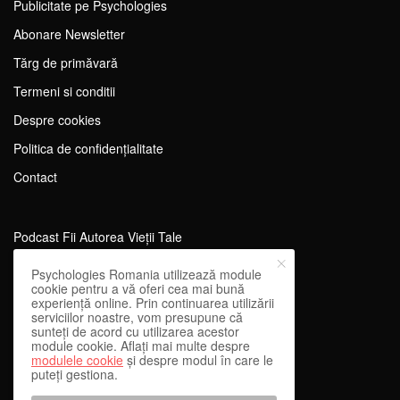
Publicitate pe Psychologies
Abonare Newsletter
Tărg de primăvară
Termeni si conditii
Despre cookies
Politica de confidențialitate
Contact
Podcast Fii Autorea Vieții Tale
Evenimente Fii Autoarea Vieții Tale!
Psychologies Romania utilizează module
cookie pentru a vă oferi cea mai bună
SportEdu
experiență online. Prin continuarea utilizării
serviciilor noastre, vom presupune că
Antrenament Mental pentru Sportivi
sunteți de acord cu utilizarea acestor
module cookie. Aflați mai multe despre
Learning Network
modulele cookie
și despre modul în care le
puteți gestiona.
WEnough