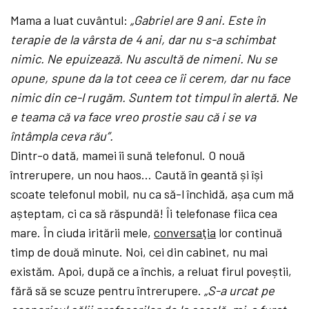
Mama a luat cuvântul:
„Gabriel are 9 ani. Este în
terapie de la vârsta de 4 ani, dar nu s-a schimbat
nimic. Ne epuizează. Nu ascultă de nimeni. Nu se
opune, spune da la tot ceea ce îi cerem, dar nu face
nimic din ce-l rugăm. Suntem tot timpul în alertă. Ne
e teama că va face vreo prostie sau că i se va
întâmpla ceva rău”.
Dintr-o dată, mamei îi sună telefonul. O nouă
întrerupere, un nou haos… Caută în geantă și își
scoate telefonul mobil, nu ca să-l închidă, așa cum mă
așteptam, ci ca să răspundă! Îi telefonase fiica cea
mare. În ciuda iritării mele,
conversaţia
lor continuă
timp de două minute. Noi, cei din cabinet, nu mai
existăm. Apoi, după ce a închis, a reluat firul poveștii,
fără să se scuze pentru întrerupere.
„S-a urcat pe