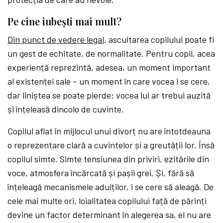
Pe cine iubești mai mult?
Din punct de vedere legal
, ascultarea copilului poate fi
un gest de echitate, de normalitate. Pentru copil, acea
experiență reprezintă, adesea, un moment important
al existenței sale – un moment în care vocea i se cere,
dar liniștea se poate pierde; vocea lui ar trebui auzită
și înțeleasă dincolo de cuvinte.
Copilul aflat în mijlocul unui divorț nu are întotdeauna
o reprezentare clară a cuvintelor și a greutății lor.
Însă
copilul simte. Simte tensiunea din priviri, ezitările din
voce, atmosfera încărcată și pașii grei. Și, fără să
înțeleagă mecanismele adulților, i se cere să aleagă. De
cele mai multe ori, loialitatea copilului față de părinți
devine un factor determinant în alegerea sa, el nu are