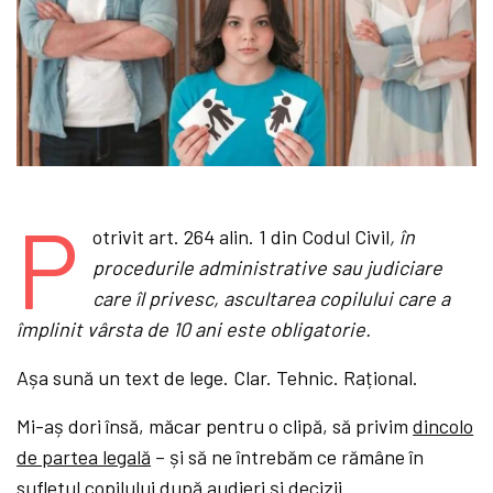
P
otrivit art. 264 alin. 1 din Codul Civil
, în
procedurile administrative sau judiciare
care îl privesc, ascultarea copilului care a
împlinit vârsta de 10 ani este obligatorie.
Așa sună un text de lege. Clar. Tehnic. Rațional.
Mi-aș dori însă, măcar pentru o clipă, să privim
dincolo
de partea legală
– și să ne întrebăm ce rămâne în
sufletul copilului după audieri și decizii.