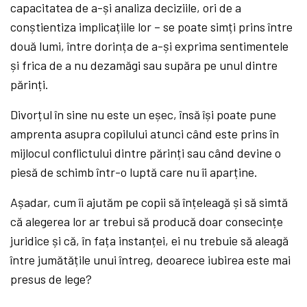
capacitatea de a-și analiza deciziile, ori de a
conștientiza implicațiile lor – se poate simți prins între
două lumi, între dorința de a-și exprima sentimentele
și frica de a nu dezamăgi sau supăra pe unul dintre
părinți.
Divorțul în sine nu este un eșec, însă își poate pune
amprenta asupra copilului atunci când este prins în
mijlocul conflictului dintre părinți sau când devine o
piesă de schimb într-o luptă care nu îi aparține.
Așadar, cum îi ajutăm pe copii să înțeleagă și să simtă
că alegerea lor ar trebui să producă doar consecințe
juridice și că, în fața instanței, ei nu trebuie să aleagă
între jumătățile unui întreg, deoarece iubirea este mai
presus de lege?