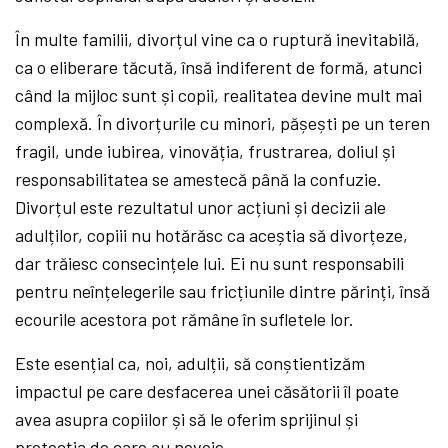
În multe familii, divorțul vine ca o ruptură inevitabilă,
ca o eliberare tăcută, însă indiferent de formă, atunci
când la mijloc sunt și copii, realitatea devine mult mai
complexă. În divorțurile cu minori, pășești pe un teren
fragil, unde iubirea, vinovăția, frustrarea, doliul și
responsabilitatea se amestecă până la confuzie.
Divorțul este rezultatul unor acțiuni și decizii ale
adulților, copiii nu hotărăsc ca aceștia să divorțeze,
dar trăiesc consecințele lui. Ei nu sunt responsabili
pentru neînțelegerile sau fricțiunile dintre părinți, însă
ecourile acestora pot rămâne în sufletele lor.
Este esențial ca, noi, adulții, să conștientizăm
impactul pe care desfacerea unei căsătorii îl poate
avea asupra copiilor și să le oferim sprijinul și
protecția de care au nevoie.