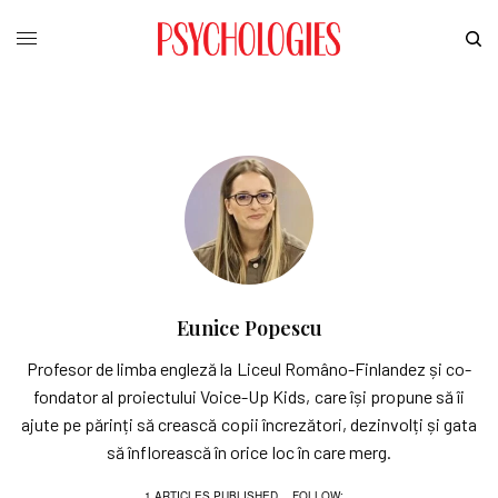
Eunice Popescu
Profesor de limba engleză la Liceul Româno-Finlandez și co-
fondator al proiectului Voice-Up Kids, care își propune să îi
ajute pe părinți să crească copii încrezători, dezinvolți și gata
să înflorească în orice loc în care merg.
1 ARTICLES PUBLISHED
FOLLOW: