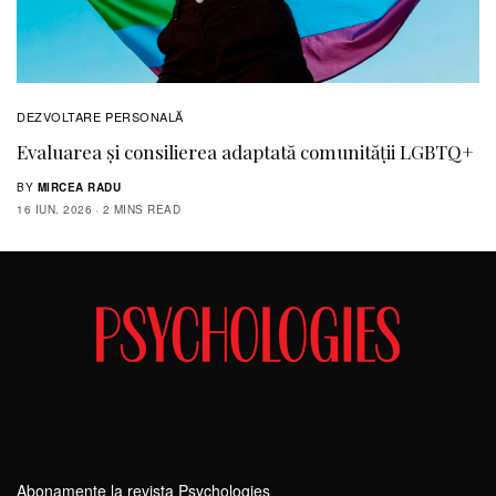
DEZVOLTARE PERSONALĂ
Evaluarea și consilierea adaptată comunității LGBTQ+
BY
MIRCEA RADU
16 IUN. 2026
2 MINS READ
Abonamente la revista Psychologies