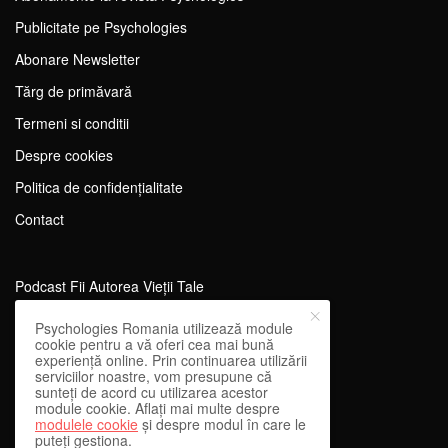
Publicitate pe Psychologies
Abonare Newsletter
Tărg de primăvară
Termeni si conditii
Despre cookies
Politica de confidențialitate
Contact
Podcast Fii Autorea Vieții Tale
Evenimente Fii Autoarea Vieții Tale!
Psychologies Romania utilizează module
cookie pentru a vă oferi cea mai bună
SportEdu
experiență online. Prin continuarea utilizării
serviciilor noastre, vom presupune că
Antrenament Mental pentru Sportivi
sunteți de acord cu utilizarea acestor
module cookie. Aflați mai multe despre
Learning Network
modulele cookie
și despre modul în care le
puteți gestiona.
WEnough