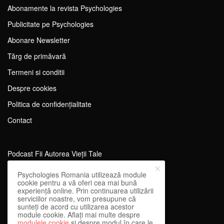
Abonamente la revista Psychologies
Publicitate pe Psychologies
Abonare Newsletter
Tărg de primăvară
Termeni si conditii
Despre cookies
Politica de confidențialitate
Contact
Podcast Fii Autorea Vieții Tale
Evenimente Fii Autoarea Vieții Tale!
Psychologies Romania utilizează module
cookie pentru a vă oferi cea mai bună
SportEdu
experiență online. Prin continuarea utilizării
serviciilor noastre, vom presupune că
Antrenament Mental pentru Sportivi
sunteți de acord cu utilizarea acestor
module cookie. Aflați mai multe despre
Learning Network
modulele cookie
și despre modul în care le