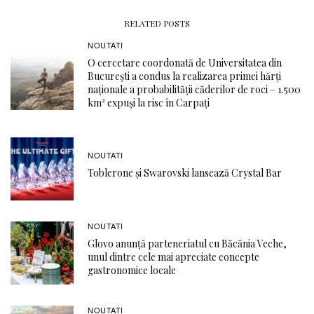
RELATED POSTS
NOUTATI
O cercetare coordonată de Universitatea din
București a condus la realizarea primei hărți
naționale a probabilității căderilor de roci – 1.500
km² expuși la risc în Carpați
NOUTATI
Toblerone și Swarovski lansează Crystal Bar
NOUTATI
Glovo anunță parteneriatul cu Băcănia Veche,
unul dintre cele mai apreciate concepte
gastronomice locale
NOUTATI