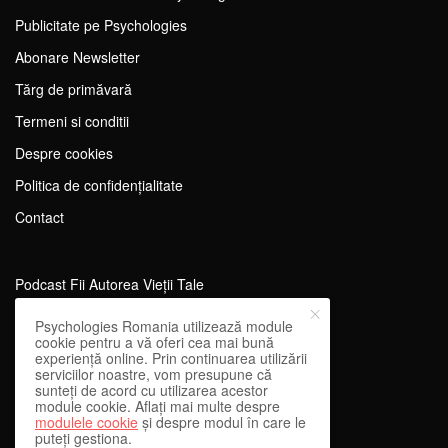
Publicitate pe Psychologies
Abonare Newsletter
Tărg de primăvară
Termeni si conditii
Despre cookies
Politica de confidențialitate
Contact
Podcast Fii Autorea Vieții Tale
Evenimente Fii Autoarea Vieții Tale!
Psychologies Romania utilizează module
cookie pentru a vă oferi cea mai bună
SportEdu
experiență online. Prin continuarea utilizării
serviciilor noastre, vom presupune că
Antrenament Mental pentru Sportivi
sunteți de acord cu utilizarea acestor
module cookie. Aflați mai multe despre
Learning Network
modulele cookie
și despre modul în care le
puteți gestiona.
WEnough