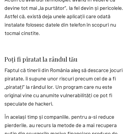
devine tot mai „la purtător”, la fel devin și pericolele.
Astfel că, există deja unele aplicații care odată
instalate folosesc datele din telefon în scopuri nu
tocmai cinstite.
Po
ț
i fi piratat la r
â
ndul t
ă
u
Faptul că tinerii din România aleg să descarce jocuri
piratate, îi supune unor riscuri precum cel de a fi
„piratați” la rândul lor. Un program care nu este
original vine cu anumite vulnerabilități ce pot fi
speculate de hackeri.
În același timp și companiile, pentru a-si reduce
pierderile, au recurs la metode de a mai recupera
puțin din scurgerile masive financiare produse de