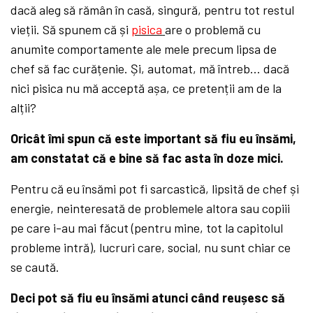
dacă aleg să rămân în casă, singură, pentru tot restul
vieții. Să spunem că și
pisica
are o problemă cu
anumite comportamente ale mele precum lipsa de
chef să fac curățenie. Și, automat, mă întreb… dacă
nici pisica nu mă acceptă așa, ce pretenții am de la
alții?
Oricât îmi spun că este important să fiu eu însămi,
am constatat că e bine să fac asta în doze mici.
Pentru că eu însămi pot fi sarcastică, lipsită de chef și
energie, neinteresată de problemele altora sau copiii
pe care i-au mai făcut (pentru mine, tot la capitolul
probleme intră), lucruri care, social, nu sunt chiar ce
se caută.
Deci pot să fiu eu însămi atunci când reușesc să