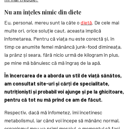
Nu am înțeles nimic din diete
Eu, personal, mereu sunt la câte o
dietă
. De cele mai
multe ori, orice soluție caut, aceasta implică
înfometarea. Pentru că viața nu este corectă și, în
timp ce anumite femei mănâncă junk-food dimineața,
la prânz și seara, fără nicio urmă de kilogram în plus,
pe mine mă bănuiesc că mă îngraș de la apă.
În încercarea de a aborda un stil de viață sănătos,
am consultat site-uri și cărți de specialitate,
nutriționiști și probabil voi ajunge și pe la ghicitoare,
pentru că tot nu mă prind ce am de făcut.
Respectiv, dacă mă înfometez, îmi încetinesc
metabolismul, iar când voi începe să mănânc normal,
organismul meu va primi mesajul „e momentul să faci