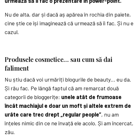
urmează să îi fac o prezentare în power-point.
Nu de alta, dar și dacă aș apărea în rochia din paiete,
cine știe ce își imaginează că urmează să îi fac. Și nu e
cazul.
Produsele cosmetice… sau cum să dai
faliment
Nu știu dacă voi urmăriți blogurile de beauty… eu da.
Și rău fac. Pe lângă faptul că am remarcat două
categorii de bloggerițe:
unele atât de frumoase
încât machiajul e doar un moft și altele extrem de
urâte care trec drept „regular people”
, nu am
înțeles nimic din ce ne învață ele acolo. Și am încercat,
zău.