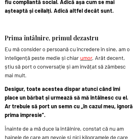
fiu compliantă social. Adică așa cum se mai
așteaptă și ceilalți. Adică altfel decât sunt.
Prima întâlnire, primul dezastru
Eu mă consider o persoană cu încredere în sine, am o
inteligență peste medie și chiar
umor
. Arăt decent,
știu să port o conversație și am învățat să zâmbesc
mai mult.
Desigur, toate acestea dispar atunci când îmi
place un bărbat și urmează să mă întâlnesc cu el.
Ar trebuie să port un semn cu „în cazul meu, ignoră
prima impresie”.
Înainte de a mă duce la întâlnire, constat că nu am
hainele de care am nevoie și nici kilogramele de care