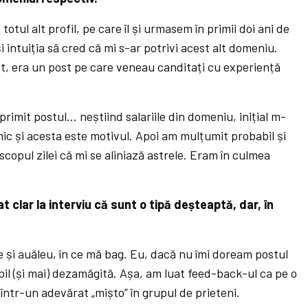
tul alt profil, pe care îl și urmasem în primii doi ani de
 intuiția să cred că mi s-ar potrivi acest alt domeniu.
t, era un post pe care veneau canditați cu experiență
imit postul… neștiind salariile din domeniu, inițial m-
ic și acesta este motivul. Apoi am mulțumit probabil și
scopul zilei că mi se aliniază astrele. Eram în culmea
 clar la interviu că sunt o tipă deșteaptă, dar, în
e și auăleu, în ce mă bag. Eu, dacă nu îmi doream postul
bil (și mai) dezamăgită. Așa, am luat feed-back-ul ca pe o
ntr-un adevărat „mișto” în grupul de prieteni.