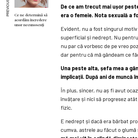
PREVIOUS ARTICLE
De ce am trecut mai ușor pest
era o femeie. Nota sexuală a fo
Ce ne determină să
acordăm încredere
unor necunoscuți
Evident, nu a fost singurul motiv
superficial și nedrept. Nu pentru
nu par că vorbesc de pe vreo poz
dar pentru că mă gândeam ce f
Una peste alta, șefa mea a gân
implicații. După ani de muncă 
În plus, sincer, nu aș fi avut oc
învățare și nici să progresez atâ
fizic.
E nedrept și dacă era bărbat pro
cumva, astrele au făcut o glumă 