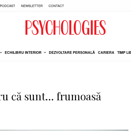
PODCAST
NEWSLETTER
CONTACT
ECHILIBRU INTERIOR
DEZVOLTARE PERSONALĂ
CARIERA
TIMP LI
tru că sunt… frumoasă