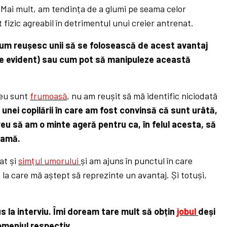
 Mai mult, am tendința de a glumi pe seama celor
 fizic agreabil în detrimentul unui creier antrenat.
 cum reușesc unii să se folosească de acest avantaj
de evident) sau cum pot să manipuleze această
 eu sunt
frumoasă
, nu am reușit să mă identific niciodată
 unei copilării în care am fost convinsă că sunt urâtă,
u să am o minte ageră pentru ca, în felul acesta, să
eamă.
at și
simțul umorului
și am ajuns în punctul în care
 la care mă aștept să reprezinte un avantaj. Și totuși,
la interviu. Îmi doream tare mult să obțin
jobul
deși
omeniul respectiv.