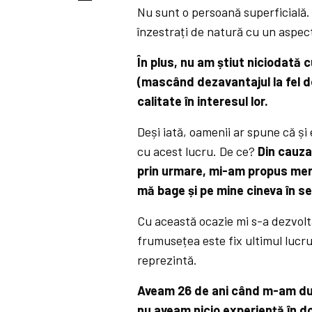
Nu sunt o persoană superficială.
înzestrați de natură cu un aspect
În plus, nu am știut niciodată
(mascând dezavantajul la fel 
calitate în interesul lor.
Deși iată, oamenii ar spune că și
cu acest lucru. De ce?
Din cauza
prin urmare, mi-am propus mere
mă bage și pe mine cineva în s
Cu această ocazie mi s-a dezvolt
frumusețea este fix ultimul lucru
reprezintă.
Aveam 26 de ani când m-am dus 
nu aveam nicio experiență în d