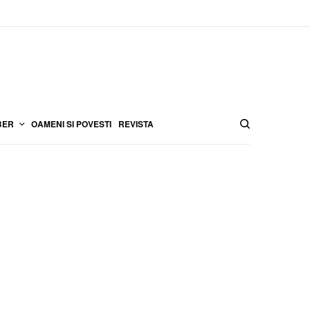
BER
OAMENI SI POVESTI
REVISTA