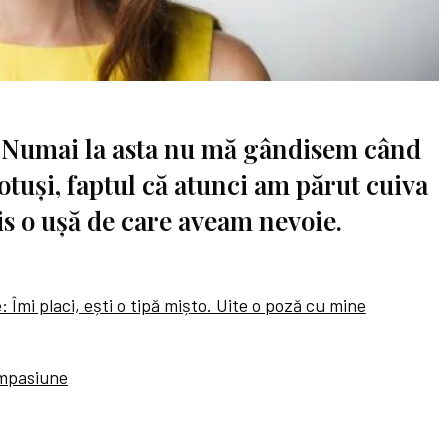
? Numai la asta nu mă gândisem când
tuși, faptul că atunci am părut cuiva
s o ușă de care aveam nevoie.
: Îmi placi, ești o tipă mișto. Uite o poză cu mine
ompasiune