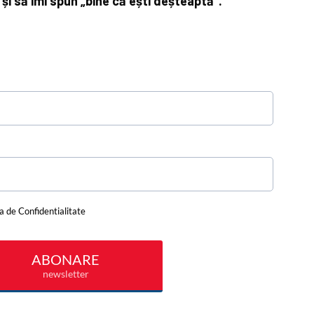
 și să îmi spun „bine că ești deșteaptă”.