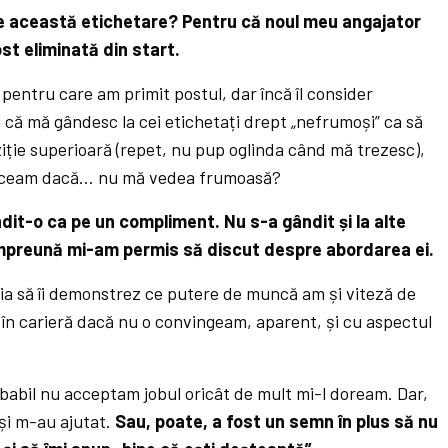
e această etichetare? Pentru că noul meu angajator
st eliminată din start.
 pentru care am primit postul, dar încă îl consider
 că mă gândesc la cei etichetați drept „nefrumoși” ca să
iție superioară (repet, nu pup oglinda când mă trezesc),
ăceam dacă… nu mă vedea frumoasă?
dit-o ca pe un compliment. Nu s-a gândit și la alte
împreună mi-am permis să discut despre abordarea ei.
azia să îi demonstrez ce putere de muncă am și viteză de
t în carieră dacă nu o convingeam, aparent, și cu aspectul
babil nu acceptam jobul oricât de mult mi-l doream. Dar,
și m-au ajutat.
Sau, poate, a fost un semn în plus să nu