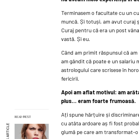
Terminasem o facultate cu un cu to
muncă. Și totuși, am avut curaj și
Curaj pentru că era un post vâna
vastă. Și eu.
Când am primit răspunsul că am pr
am gândit că poate e un salariu m
astrologului care scrisese în horo
fericirii.
Apoi am aflat motivul: am arătat
plus… eram foarte frumoasă.
Ați spune hărțuire și discriminar
READ NEXT
cu atâta ardoare aș fi fost proba
glumă pe care am transformat-o î