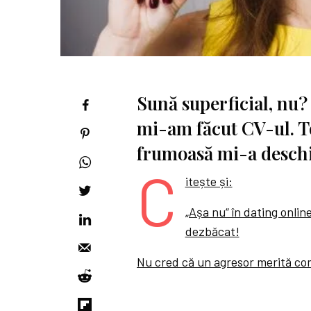
Sună superficial, nu
mi-am făcut CV-ul. To
frumoasă mi-a deschi
C
itește și:
„Așa nu“ în dating online
dezbăcat!
Nu cred că un agresor merită c