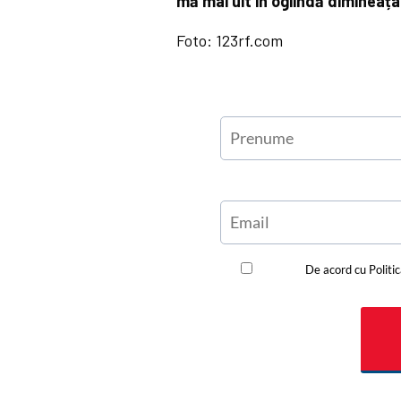
mă mai uit în oglindă dimineața
Foto: 123rf.com