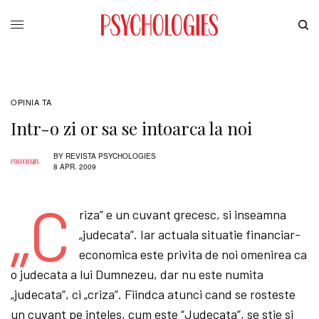
OPINIA TA
Intr-o zi or sa se intoarca la noi
BY
REVISTA PSYCHOLOGIES
8 APR. 2009
„C
riza” e un cuvant grecesc, si inseamna
„judecata”. Iar actuala situatie financiar-
economica este privita de noi omenirea ca
o judecata a lui Dumnezeu, dar nu este numita
„judecata”, ci „criza”. Fiindca atunci cand se rosteste
un cuvant pe inteles, cum este “Judecata”, se stie si