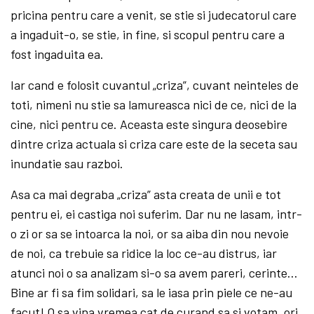
pricina pentru care a venit, se stie si judecatorul care
a ingaduit-o, se stie, in fine, si scopul pentru care a
fost ingaduita ea.
Iar cand e folosit cuvantul „criza”, cuvant neinteles de
toti, nimeni nu stie sa lamureasca nici de ce, nici de la
cine, nici pentru ce. Aceasta este singura deosebire
dintre criza actuala si criza care este de la seceta sau
inundatie sau razboi.
Asa ca mai degraba „criza” asta creata de unii e tot
pentru ei, ei castiga noi suferim. Dar nu ne lasam, intr-
o zi or sa se intoarca la noi, or sa aiba din nou nevoie
de noi, ca trebuie sa ridice la loc ce-au distrus, iar
atunci noi o sa analizam si-o sa avem pareri, cerinte…
Bine ar fi sa fim solidari, sa le iasa prin piele ce ne-au
facut! O sa vina vremea cat de curand sa si votam, ori