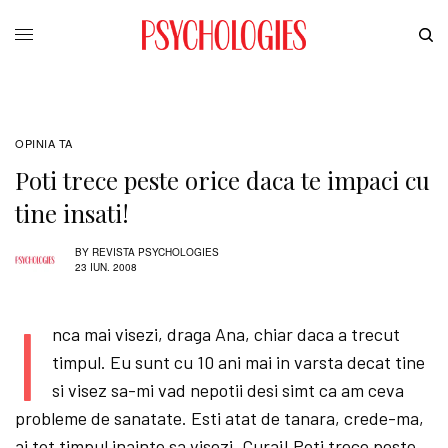
OPINIA TA
Poti trece peste orice daca te impaci cu
tine insati!
BY
REVISTA PSYCHOLOGIES
23 IUN. 2008
I
nca mai visezi, draga Ana, chiar daca a trecut
timpul. Eu sunt cu 10 ani mai in varsta decat tine
si visez sa-mi vad nepotii desi simt ca am ceva
probleme de sanatate. Esti atat de tanara, crede-ma,
ai tot timpul inainte sa visezi. Curaj! Poti trece peste