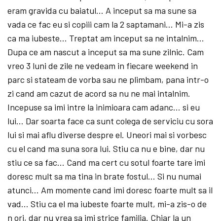
eram gravida cu baiatul… A inceput sa ma sune sa
vada ce fac eu si copiii cam la 2 saptamani… Mi-a zis
ca ma iubeste… Treptat am inceput sa ne intalnim…
Dupa ce am nascut a inceput sa ma sune zilnic. Cam
vreo 3 luni de zile ne vedeam in fiecare weekend in
parc si stateam de vorba sau ne plimbam, pana intr-o
zi cand am cazut de acord sa nu ne mai intalnim.
Incepuse sa imi intre la inimioara cam adanc… si eu
lui… Dar soarta face ca sunt colega de serviciu cu sora
lui si mai aflu diverse despre el. Uneori mai si vorbesc
cu el cand ma suna sora lui. Stiu ca nu e bine, dar nu
stiu ce sa fac… Cand ma cert cu sotul foarte tare imi
doresc mult sa ma tina in brate fostul… Si nu numai
atunci… Am momente cand imi doresc foarte mult sa il
vad… Stiu ca el ma iubeste foarte mult, mi-a zis-o de
n ori, dar nu vrea sa imi strice familia. Chiar la un