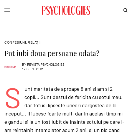
CONFESIUNI
RELAŢII
,
Pot iubi doua persoane odata?
BY
REVISTA PSYCHOLOGIES
17 SEPT. 2012
S
unt maritata de aproape 8 ani si am si 2
copii… Sunt destul de fericita cu sotul meu,
dar totusi lipseste uneori dargostea de la
inceput… Il iubesc foarte mult, dar in acelasi timp mi-
e gandul si la un fost iubit de inainte sotului pe care l-
am reintalnit intamplator acum 2 ani, si un pic cand