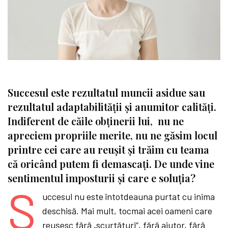
Succesul este rezultatul muncii asidue sau
rezultatul adaptabilității și anumitor calități.
Indiferent de căile obținerii lui, nu ne
apreciem propriile merite, nu ne găsim locul
printre cei care au reușit și trăim cu teama
că oricând putem fi demascați. De unde vine
sentimentul imposturii și care e soluția?
S
uccesul nu este întotdeauna purtat cu inima
deschisă. Mai mult, tocmai acei oameni care
reușesc fără „scurtături“, fără ajutor, fără