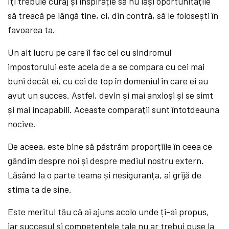
Îți trebuie curaj și inspirație să nu lași oportunitățile
să treacă pe lângă tine, ci, din contră, să le folosești în
favoarea ta.
Un alt lucru pe care îl fac cei cu sindromul
impostorului este acela de a se compara cu cei mai
buni decât ei, cu cei de top în domeniul în care ei au
avut un succes. Astfel, devin și mai anxioși și se simt
și mai incapabili. Aceaste comparații sunt întotdeauna
nocive.
De aceea, este bine să păstrăm proporțiile în ceea ce
gândim despre noi și despre mediul nostru extern.
Lăsând la o parte teama și nesiguranța, ai grijă de
stima ta de sine.
Este meritul tău că ai ajuns acolo unde ți-ai propus,
iar succesul și competențele tale nu ar trebui puse la