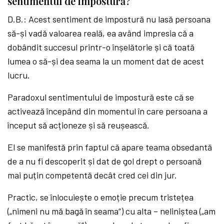
sentimentul de impostură?
D.B.: Acest sentiment de impostură nu lasă persoana
să-și vadă valoarea reală, ea având impresia că a
dobândit succesul printr-o înșelătorie și că toată
lumea o să-și dea seama la un moment dat de acest
lucru.
Paradoxul sentimentului de impostură este că se
activează începând din momentul în care persoana a
început să acționeze și să reușească.
El se manifestă prin faptul că apare teama obsedantă
de a nu fi descoperit și dat de gol drept o persoană
mai puțin competentă decât cred cei din jur.
Practic, se înlocuiește o emoție precum tristețea
(„nimeni nu mă bagă în seama“) cu alta – neliniștea („am