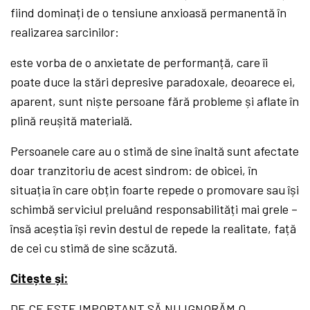
fiind dominați de o tensiune anxioasă permanentă în
realizarea sarcinilor:
este vorba de o anxietate de performanță, care îi
poate duce la stări depresive paradoxale, deoarece ei,
aparent, sunt niște persoane fără probleme și aflate în
plină reușită materială.
Persoanele care au o stimă de sine înaltă sunt afectate
doar tranzitoriu de acest sindrom: de obicei, în
situația în care obțin foarte repede o promovare sau își
schimbă serviciul preluând responsabilități mai grele –
însă aceștia își revin destul de repede la realitate, față
de cei cu stimă de sine scăzută.
Citește și:
DE CE ESTE IMPORTANT SĂ NU IGNORĂM O