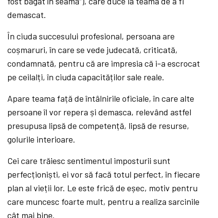
fost băgat în seamă“), care duce la teama de a fi
demascat.
În ciuda succesului profesional, persoana are
coșmaruri, în care se vede judecată, criticată,
condamnată, pentru că are impresia că i-a escrocat
pe ceilalți, în ciuda capacităților sale reale.
Apare teama față de întâlnirile oficiale, în care alte
persoane îl vor repera și demasca, relevând astfel
presupusa lipsă de competență, lipsă de resurse,
golurile interioare.
Cei care trăiesc sentimentul imposturii sunt
perfecționiști, ei vor să facă totul perfect, în fiecare
plan al vieții lor. Le este frică de eșec, motiv pentru
care muncesc foarte mult, pentru a realiza sarcinile
cât mai bine.