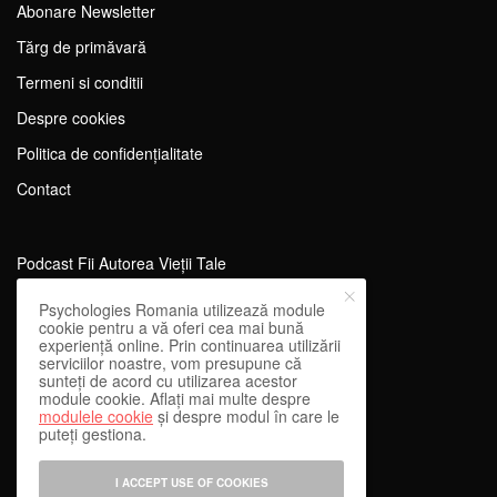
Abonare Newsletter
Tărg de primăvară
Termeni si conditii
Despre cookies
Politica de confidențialitate
Contact
Podcast Fii Autorea Vieții Tale
Evenimente Fii Autoarea Vieții Tale!
Psychologies Romania utilizează module
cookie pentru a vă oferi cea mai bună
SportEdu
experiență online. Prin continuarea utilizării
serviciilor noastre, vom presupune că
Antrenament Mental pentru Sportivi
sunteți de acord cu utilizarea acestor
module cookie. Aflați mai multe despre
Learning Network
modulele cookie
și despre modul în care le
puteți gestiona.
WEnough
Reward & Engage
I ACCEPT USE OF COOKIES