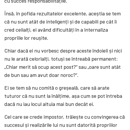
cu succes responsabilitățile.
Însă, în pofida rezultatelor excelente, aceștia se tem
că nu sunt atât de inteligenți și de capabili pe cât îi
cred ceilalți, ei având dificultăți în a internaliza
propriile lor reușite.
Chiar dacă ei nu vorbesc despre aceste îndoieli și nici
nu le arată celorlalți, totuși se întreabă permanent:
„Chiar merit să ocup acest post?“ sau „oare sunt atât
de bun sau am avut doar noroc?“.
Ei se tem să nu comită o greșeală, care să arate
tuturor că nu sunt la înălțime, așa cum se pot întreba
dacă nu iau locul altuia mai bun decât ei.
Cel care se crede impostor, trăiește cu convingerea că
succesul și realizările lui nu sunt datorită propriilor