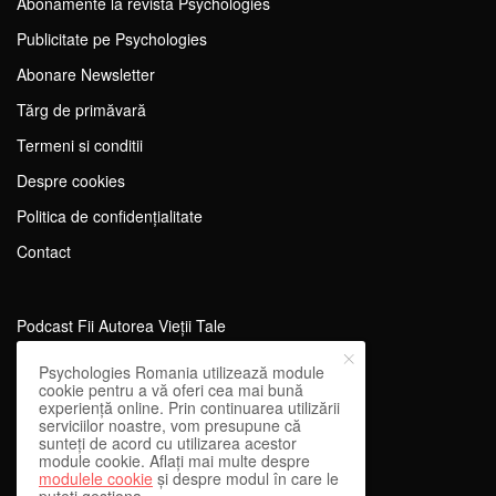
Abonamente la revista Psychologies
Publicitate pe Psychologies
Abonare Newsletter
Tărg de primăvară
Termeni si conditii
Despre cookies
Politica de confidențialitate
Contact
Podcast Fii Autorea Vieții Tale
Evenimente Fii Autoarea Vieții Tale!
Psychologies Romania utilizează module
cookie pentru a vă oferi cea mai bună
SportEdu
experiență online. Prin continuarea utilizării
serviciilor noastre, vom presupune că
Antrenament Mental pentru Sportivi
sunteți de acord cu utilizarea acestor
module cookie. Aflați mai multe despre
Learning Network
modulele cookie
și despre modul în care le