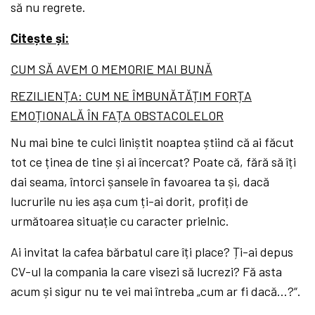
să nu regrete.
Citește și:
CUM SĂ AVEM O MEMORIE MAI BUNĂ
REZILIENȚA: CUM NE ÎMBUNĂTĂȚIM FORȚA
EMOȚIONALĂ ÎN FAȚA OBSTACOLELOR
Nu mai bine te culci liniștit noaptea știind că ai făcut
tot ce ținea de tine și ai încercat? Poate că, fără să îți
dai seama, întorci șansele în favoarea ta și, dacă
lucrurile nu ies așa cum ți-ai dorit, profiți de
următoarea situație cu caracter prielnic.
Ai invitat la cafea bărbatul care îți place? Ți-ai depus
CV-ul la compania la care visezi să lucrezi? Fă asta
acum și sigur nu te vei mai întreba „cum ar fi dacă…?“.