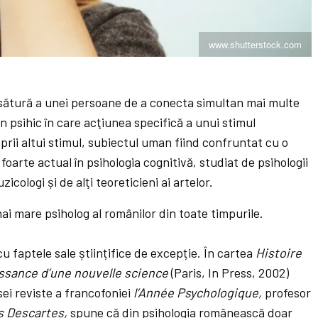
www.shutterstock.com
sătură a unei persoane de a conecta simultan mai multe
 psihic în care acţiunea specifică a unui stimul
rii altui stimul, subiectul uman fiind confruntat cu o
oarte actual în psihologia cognitivă, studiat de psihologii
uzicologi și de alţi teoreticieni ai artelor.
i mare psiholog al românilor din toate timpurile.
u faptele sale științifice de excepție. În cartea
Histoire
issance d’une nouvelle science
(Paris, In Press, 2002)
sei reviste a francofoniei
l’Année Psychologique,
profesor
is Descartes,
spune că din psihologia românească doar