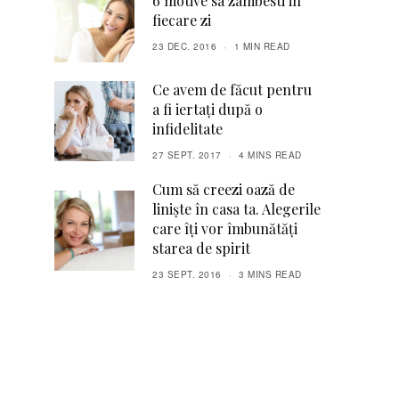
6 motive sa zambesti in
fiecare zi
23 DEC. 2016
1 MIN READ
Ce avem de făcut pentru
a fi iertați după o
infidelitate
27 SEPT. 2017
4 MINS READ
Cum să creezi oază de
liniște în casa ta. Alegerile
care îți vor îmbunătăți
starea de spirit
23 SEPT. 2016
3 MINS READ