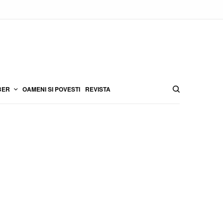
BER
OAMENI SI POVESTI
REVISTA