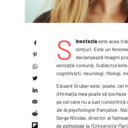
S
inestezia
este acea tră
simţuri. Este un fenomen
declanșează imagini prop
senzaţie comună. Subiectul este f
cognitiviști, neurologi, filologi, m
Eduard Gruber este, poate, cel ma
Afirmația mea poate să șocheze
pe cel care nu a luat cunoștință c
de la psychologie française. Na
Serge Nicolas, director al faimoa
de psihologie la
l’Université Par