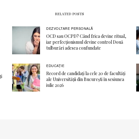
RELATED POSTS
DEZVOLTARE PERSONALĂ
OCD sau OCPD? Când frica devine ritual,
e
iar perfecționismul devine control Două
tulburări adesea confundate
EDUCAŢIE
Record de candidați la cele 20 de facultăți
ți
ale Universității din București în sesiunea
iulie 2026