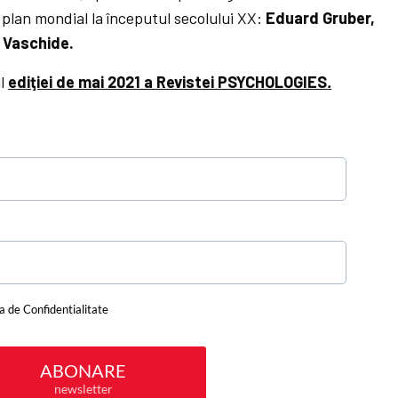
plan mondial la începutul secolului XX:
Eduard Gruber,
e Vaschide.
ul
ediţiei de mai 2021 a Revistei PSYCHOLOGIES
.