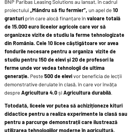
BNP Paribas Leasing Solutions au lansat, în cadrul
proiectului
„Mândru să fiu fermier”,
un apel de
10
granturi
prin care alocă finanțare în
valoare totală
de 15.000 euro liceelor agricole care vor să
organizeze vizite de studiu la ferme tehnologizate
din România. Cele 10 licee câștigătoare
vor avea
fondurile necesare pentru a organiza vizite de
studiu pentru 150 de elevi și 20 de profesori la
ferme unde vor vedea tehnologii de ultima
generație.
Peste
500 de elevi
vor beneficia de lecții
demonstrative derulate în clasă, în care vor învăța
despre
Agricultura 4.0
și
Agricultura durabilă
.
Totodată, liceele vor putea să achiziționeze kituri
didactice pentru a realiza experimente la clasă sau
pentru a parcurge demonstrații care ilustrează
utilizarea tehnologiilor moderne în agricultură.