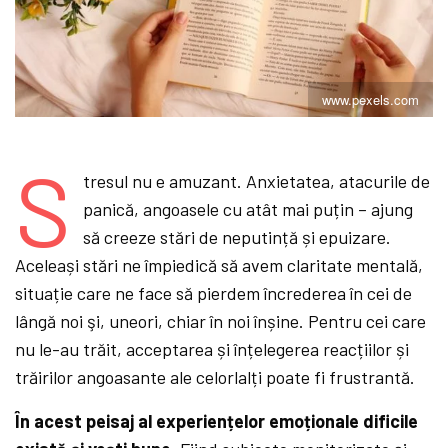
www.pexels.com
S
tresul nu e amuzant. Anxietatea, atacurile de
panică, angoasele cu atât mai puțin – ajung
să creeze stări de neputință și epuizare.
Aceleași stări ne împiedică să avem claritate mentală,
situație care ne face să pierdem încrederea în cei de
lângă noi şi, uneori, chiar în noi înșine. Pentru cei care
nu le-au trăit, acceptarea și înțelegerea reacțiilor și
trăirilor angoasante ale celorlalți poate fi frustrantă.
În acest peisaj al experiențelor emoționale dificile